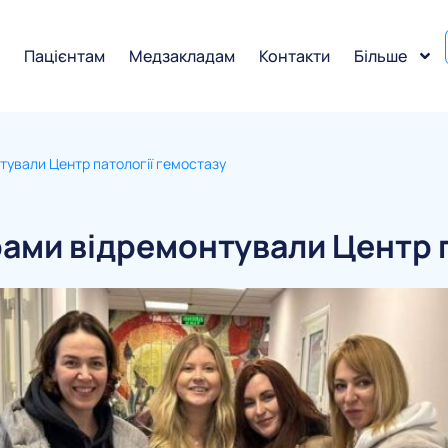
и
Пацієнтам
Медзакладам
Контакти
Більше
тували Центр патології гемостазу
рами відремонтували Центр 