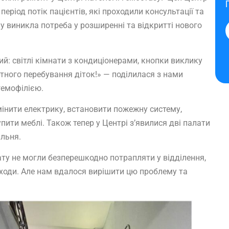
ріод потік пацієнтів, які проходили консультації та
ому виникла потреба у розширенні та відкритті нового
й: світлі кімнати з кондиціонерами, кнопки виклику
тного перебування діток!» — поділилася з нами
 гемофілією.
інити електрику, встановити пожежну систему,
упити меблі. Також тепер у Центрі зʼявилися дві палати
альня.
у не могли безперешкодно потрапляти у відділення,
сходи. Але нам вдалося вирішити цю проблему та