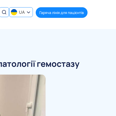
UA
Гаряча лінія для пацієнтів
патології гемостазу