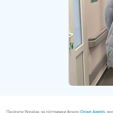
Пацієнти України, за підтримки фонду
Crown Agents
, зр