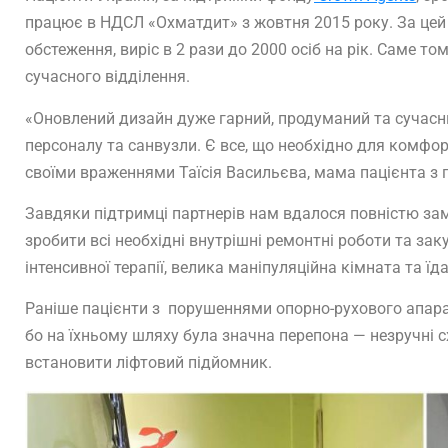
працює в НДСЛ «Охматдит» з жовтня 2015 року. За цей пе
обстеження, виріс в 2 рази до 2000 осіб на рік. Саме т
сучасного відділення.
«Оновлений дизайн дуже гарний, продуманий та сучасни
персоналу та санвузли. Є все, що необхідно для комфор
своїми враженнями Таїсія Васильєва, мама пацієнта з
Завдяки підтримці партнерів нам вдалося повністю зам
зробити всі необхідні внутрішні ремонтні роботи та зак
інтенсивної терапії, велика маніпуляційна кімната та їд
Раніше пацієнти з
порушеннями опорно-рухового апарат
бо на їхньому шляху була значна перепона
— незручні 
встановити ліфтовий підйомник.