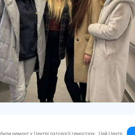
обили ремонт у Центрі патології гемостазу.
Цей Центр