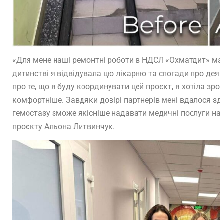
«Для мене наші ремонтні роботи в НДСЛ «Охматдит» ма
дитинстві я відвідувала цю лікарню та спогади про дея
про те, що я буду координувати цей проєкт, я хотіла з
комфортніше. Завдяки довірі партнерів мені вдалося зді
гемостазу зможе якісніше надавати медичні послуги 
проєкту Альона Литвинчук.