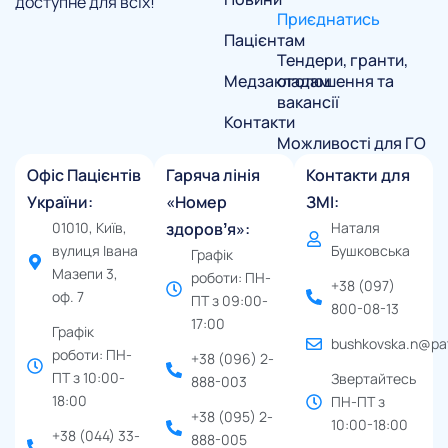
доступне для всіх!
Приєднатись
Пацієнтам
Тендери, гранти,
Медзакладам
оголошення та
вакансії
Контакти
Можливості для ГО
Офіс Пацієнтів
Гаряча лінія
Контакти для
України:
«Номер
ЗМІ:
01010, Київ,
здоровʼя»:
Наталя
вулиця Івана
Бушковська
Графік
Мазепи 3,
роботи: ПН-
+38 (097)
оф. 7
ПТ з 09:00-
800-08-13
17:00
Графік
bushkovska.n@pat
роботи: ПН-
+38 (096) 2-
ПТ з 10:00-
Звертайтесь
888-003
18:00
ПН-ПТ з
+38 (095) 2-
10:00-18:00
+38 (044) 33-
888-005