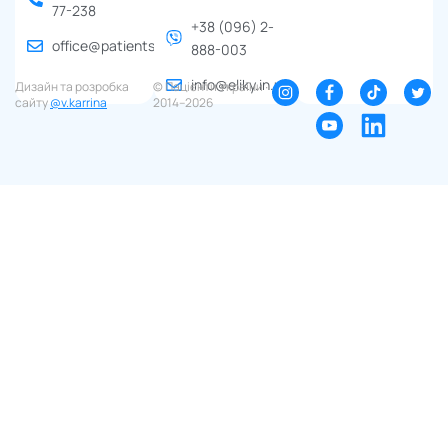
77-238
+38 (096) 2-
office@patients.org.ua
888-003
info@eliky.in.ua
Дизайн та розробка
© Пацієнти України ∙
сайту
@v.karrina
2014–2026