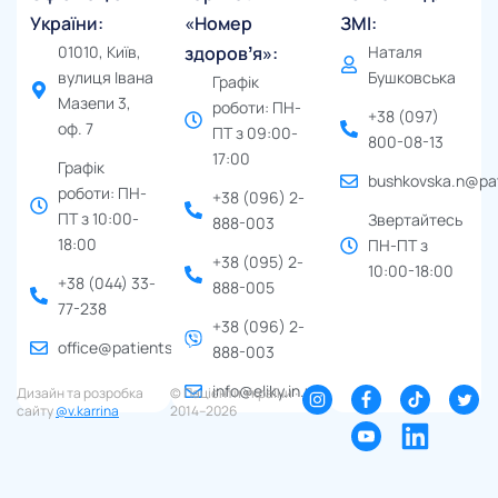
України:
«Номер
ЗМІ:
01010, Київ,
здоровʼя»:
Наталя
вулиця Івана
Бушковська
Графік
Мазепи 3,
роботи: ПН-
+38 (097)
оф. 7
ПТ з 09:00-
800-08-13
17:00
Графік
bushkovska.n@pat
роботи: ПН-
+38 (096) 2-
ПТ з 10:00-
Звертайтесь
888-003
18:00
ПН-ПТ з
+38 (095) 2-
10:00-18:00
+38 (044) 33-
888-005
77-238
+38 (096) 2-
office@patients.org.ua
888-003
info@eliky.in.ua
Дизайн та розробка
© Пацієнти України ∙
сайту
@v.karrina
2014–2026