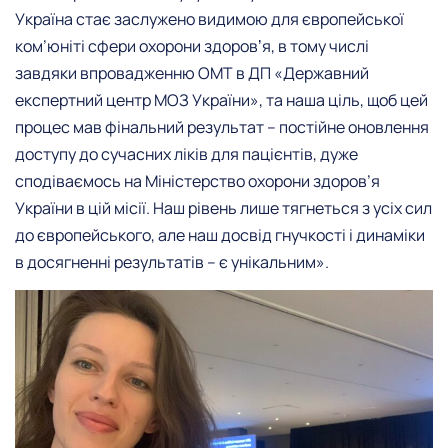
Україна стає заслужено видимою для європейської
ком’юніті сфери охорони здоровʼя, в тому числі
завдяки впровадженню ОМТ в ДП «Державний
експертний центр МОЗ України», та наша ціль, щоб цей
процес мав фінальний результат – постійне оновлення
доступу до сучасних ліків для пацієнтів, дуже
сподіваємось на Міністерство охорони здоров’я
України в цій місії. Наш рівень лише тягнеться з усіх сил
до європейського, але наш досвід гнучкості і динаміки
в досягненні результатів – є унікальним».