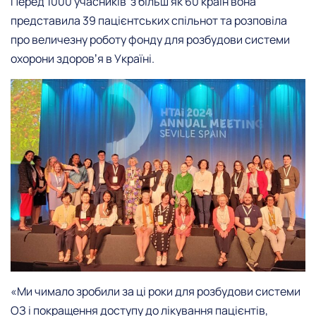
Перед 1000 учасників з більш як 60 країн вона
представила 39 пацієнтcьких спільнот та розповіла
про величезну роботу фонду для розбудови системи
охорони здоровʼя в Україні.
«Ми чимало зробили за ці роки для розбудови системи
ОЗ і покращення доступу до лікування пацієнтів,