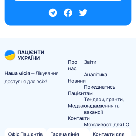
Про
Звіти
нас
Наша місія
— Лікування
Аналітика
Новини
доступне для всіх!
Приєднатись
Пацієнтам
Тендери, гранти,
Медзакладам
оголошення та
вакансії
Контакти
Можливості для ГО
Офіс Пацієнтів
Гаряча лінія
Контакти для