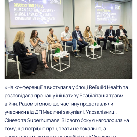
«На конференції я виступала у блоці ReBuild Health та
розповідала про нашу ініціативу Реабілітація травм
війни. Разом зі мною цю частину представляли
учасники від ДП Медичні закупівлі, Укрзалізниці,
Сінево та Superhumans. Зі свого боку я наголосила на
тому, що потрібно працювати не локально, а
посилювати усю систему реабілітації України та