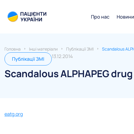
Про нас
Новин
Головна
Інші матеріали
Публікації ЗМІ
Scandalous ALPH
13.12.2014
Публікації ЗМІ
Scandalous ALPHAPEG drug 
eatg.org