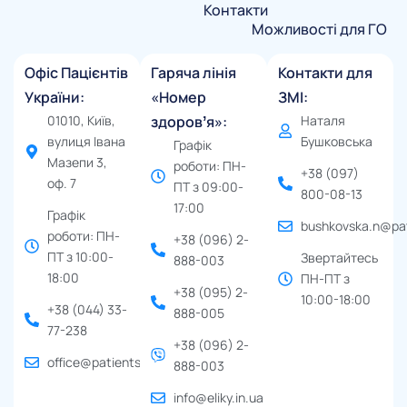
Контакти
Можливості для ГО
Офіс Пацієнтів
Гаряча лінія
Контакти для
України:
«Номер
ЗМІ:
01010, Київ,
здоровʼя»:
Наталя
вулиця Івана
Бушковська
Графік
Мазепи 3,
роботи: ПН-
+38 (097)
оф. 7
ПТ з 09:00-
800-08-13
17:00
Графік
bushkovska.n@pat
роботи: ПН-
+38 (096) 2-
ПТ з 10:00-
Звертайтесь
888-003
18:00
ПН-ПТ з
+38 (095) 2-
10:00-18:00
+38 (044) 33-
888-005
77-238
+38 (096) 2-
office@patients.org.ua
888-003
info@eliky.in.ua