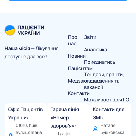
Про
Звіти
нас
Наша місія
— Лікування
Аналітика
Новини
доступне для всіх!
Приєднатись
Пацієнтам
Тендери, гранти,
Медзакладам
оголошення та
вакансії
Контакти
Можливості для ГО
Офіс Пацієнтів
Гаряча лінія
Контакти для
України:
«Номер
ЗМІ:
01010, Київ,
здоровʼя»:
Наталя
вулиця Івана
Бушковська
Графік