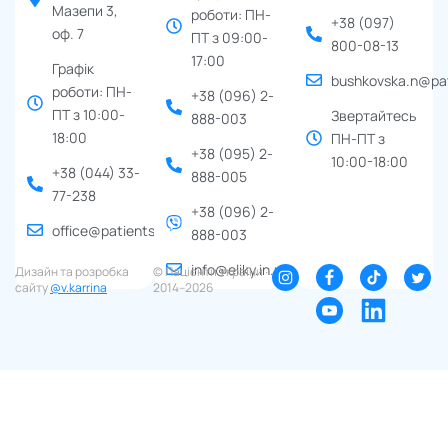
Мазепи 3,
роботи: ПН-
+38 (097)
оф. 7
ПТ з 09:00-
800-08-13
17:00
Графік
bushkovska.n@pat
роботи: ПН-
+38 (096) 2-
ПТ з 10:00-
Звертайтесь
888-003
18:00
ПН-ПТ з
+38 (095) 2-
10:00-18:00
+38 (044) 33-
888-005
77-238
+38 (096) 2-
office@patients.org.ua
888-003
info@eliky.in.ua
Дизайн та розробка
© Пацієнти України ∙
сайту
@v.karrina
2014–2026