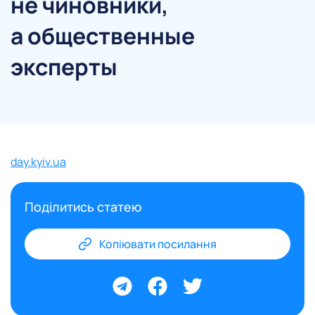
не чиновники,
а общественные
эксперты
day.kyiv.ua
Поділитись статею
Копіювати посилання