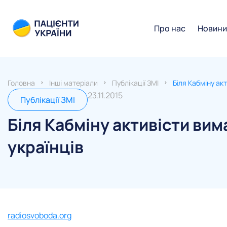
Про нас
Новин
Головна
Інші матеріали
Публікації ЗМІ
Біля Кабміну ак
23.11.2015
Публікації ЗМІ
Біля Кабміну активісти ви
українців
radiosvoboda.org