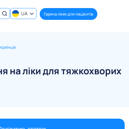
UA
Гаряча лінія для пацієнтів
країнців
ня на ліки для тяжкохворих
Поділитись статею