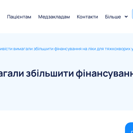
и
Пацієнтам
Медзакладам
Контакти
Більше
тивісти вимагали збільшити фінансування на ліки для тяжкохворих у
магали збільшити фінансуван