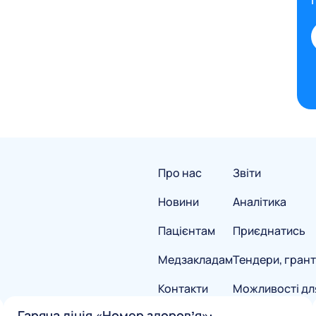
Про нас
Звіти
Новини
Аналітика
Пацієнтам
Приєднатись
Медзакладам
Тендери, грант
Контакти
Можливості дл
Гаряча лінія «Номер здоровʼя»: