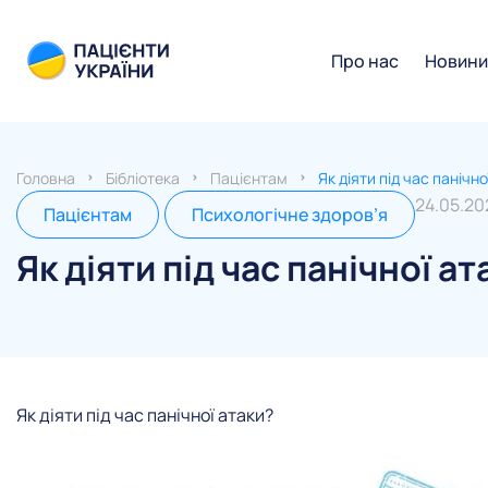
Про нас
Новин
Головна
Бібліотека
Пацієнтам
Як діяти під час панічно
24.05.20
Пацієнтам
Психологічне здоров’я
Як діяти під час панічної ат
Як діяти під час панічної атаки?