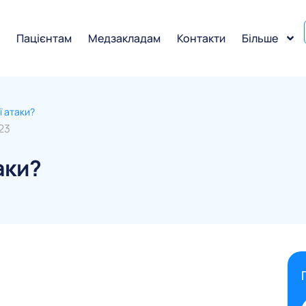
и
Пацієнтам
Медзакладам
Контакти
Більше
ї атаки?
23
аки?