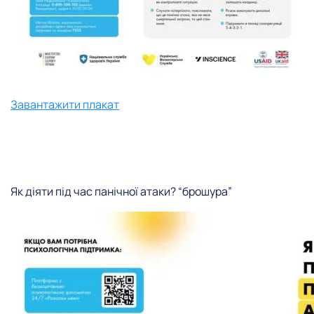
Завантажити плакат
Як діяти під час панічної атаки? “брошура”