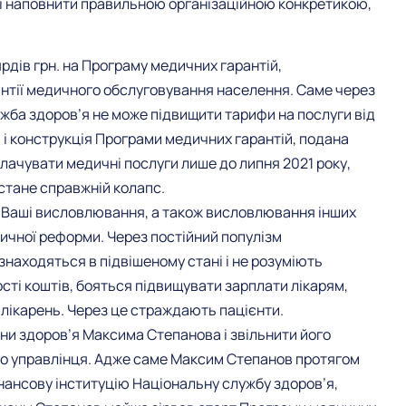
 і наповнити правильною організаційною конкретикою,
рдів грн. на Програму медичних гарантій,
рантії медичного обслуговування населення. Саме через
ба здоров’я не може підвищити тарифи на послуги від
 і конструкція Програми медичних гарантій, подана
лачувати медичні послуги лише до липня 2021 року,
астане справжній колапс.
 Ваші висловлювання, а також висловлювання інших
ичної реформи. Через постійний популізм
і знаходяться в підвішеному стані і не розуміють
сті коштів, бояться підвищувати зарплати лікарям,
лікарень. Через це страждають пацієнти.
ни здоров’я Максима Степанова і звільнити його
го управлінця. Адже саме Максим Степанов протягом
інансову інституцію Національну службу здоров’я,