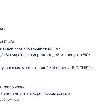
DA)
м «UCMS»
ми кишечника «Повноцінне життя»
ії «Всеукраїнська мережа людей, які живуть з ВІЛ/
еукраїнська мережа людей, які живуть з ВІЛ/СНІД“ м.
я. Запоріжжя»
0 відсотків життя. Херсонський регіон»
кий регіон»