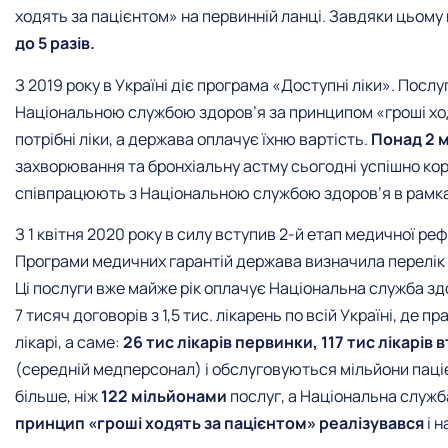
ходять за пацієнтом» на первинній ланці. Завдяки цьому
до 5 разів.
З 2019 року в Україні діє програма «Доступні ліки». Пос
Національною службою здоров’я за принципом «гроші ходя
потрібні ліки, а держава оплачує їхню вартість.
Понад 2 
захворювання та бронхіальну астму сьогодні успішно ко
співпрацюють з Національною службою здоров’я в рамках
З 1 квітня 2020 року в силу вступив 2-й етап медичної ре
Програми медичних гарантій держава визначила перелік 
Ці послуги вже майже рік оплачує Національна служба зд
7 тисяч договорів з 1,5 тис. лікарень по всій Україні, де 
лікарі, а саме:
26 тис лікарів первинки, 117 тис лікарів
(середній медперсонал) і обслуговуються мільйони паці
більше, ніж
122 мільйонами
послуг, а Національна служба
принцип «гроші ходять за пацієнтом» реалізувався
і н