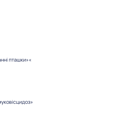
анні пташки»«
муковісцидоз»