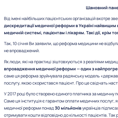
Шановний пане
Від імені найбільших пацієнтських організацій вкотре з
дискредитації медичної реформи в Україні найвищим
медичній системі, пацієнтам і лікарям. Такі дії, крім 
Так, 10 січня Ви заявили, що реформа медицини не відбул
не впроваджений.
Як люди, які на практиці зіштовхуються з реаліями медиц
впровадження медичної реформи — один з найпрогреси
саме ця реформа зруйнувала радянську модель «держава 
послугу, якою скористався пацієнт. Про це свідчать наст
У 2017 році було створено єдиного платника за медичну 
Саме ця інституція є гарантом оплати медичних послуг, я
медичної реформи понад
30 мільйонів
українців підписал
отримувати кошти відповідно до кількості пацієнтів. Так