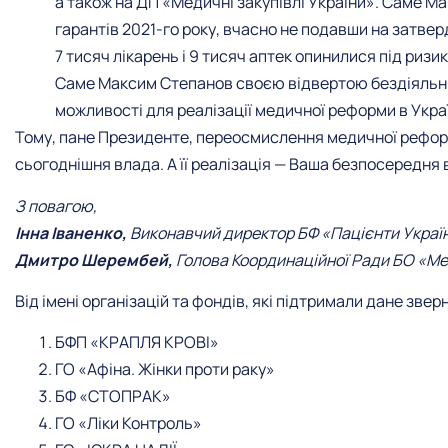
а також на ДП «Медичні закупівлі України». Саме 
гарантів 2021-го року, вчасно не подавши на затве
7 тисяч лікарень і 9 тисяч аптек опинилися під риз
Саме Максим Степанов своєю відвертою бездіяльні
можливості для реалізації медичної реформи в Украї
Тому, пане Президенте, переосмислення медичної реформи
сьогоднішня влада. А її реалізація — Ваша безпосередня 
З повагою,
Інна Іваненко,
Виконавчий директор БФ «Пацієнти Украї
Дмитро Шерембей,
Голова Координаційної Ради БО «М
Від імені організацій та фондів, які підтримали дане звер
БФП «КРАПЛЯ КРОВІ»
ГО «Афіна. Жінки проти раку»
БФ «СТОПРАК»
ГО «Ліки Контроль»