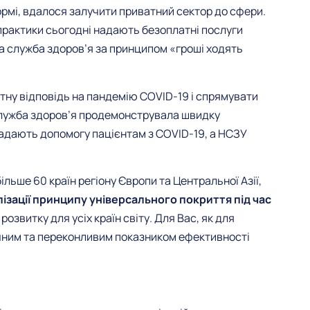
рмі, вдалося залучити приватний сектор до сфери.
 практики сьогодні надають безоплатні послуги
а служба здоров’я за принципом «гроші ходять
тну відповідь на пандемію СOVID-19 і спрямувати
служба здоров’я продемонструвала швидку
надають допомогу пацієнтам з COVID-19, а НСЗУ
льше 60 країн регіону Європи та Центральної Азії,
ізації принципу універсального покриття під час
озвитку для усіх країн світу. Для Вас, як для
ечним та переконливим показником ефективності