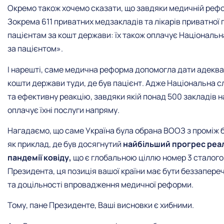
Окремо також хочемо сказати, що завдяки медичній рефо
Зокрема 611 приватних медзакладів та лікарів приватної
пацієнтам за кошт держави: їх також оплачує Національн
за пацієнтом».
І нарешті, саме медична реформа допомогла дати адеква
кошти держави туди, де був пацієнт. Адже Національна 
та ефективну реакцію, завдяки якій понад 500 закладів 
оплачує їхні послуги напряму.
Нагадаємо, що саме Україна була обрана ВООЗ з проміж бі
як приклад, де був досягнутий
найбільший прогрес реал
пандемії ковіду,
що є глобальною ціллю номер 3 сталого р
Президента, ця позиція вашої країни має бути беззапер
та доцільності впровадження медичної реформи.
Тому, пане Президенте, Ваші висновки є хибними.