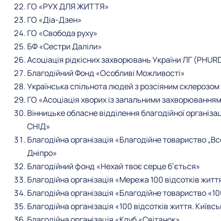
ГО «РУХ ДЛЯ ЖИТТЯ»
ГО «Діа-Дзен»
ГО «Свобода руху»
БФ «Сестри Даліли»
Асоціація рідкісних захворювань України ЛГ (PHUR
Благодійний Фонд «Особливі Можливості»
Українська спільнота людей з розсіяним склерозо
ГО «Асоціація хворих із запальними захворювання
Вінницьке обласне відділення благодійної організац
СНІД»
Благодійна організація «Благодійне товариство „Вс
Дніпро»
Благодійний фонд «Нехай твоє серце б’ється»
Благодійна організація «Мережа 100 відсотків житт
Благодійна організація «Благодійне товариство «10
Благодійна організація «100 відсотків життя. Київсь
Благодійна організація «Клуб «Світанок»