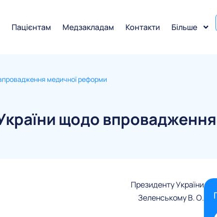
и
Пацієнтам
Медзакладам
Контакти
Більше
 впровадження медичної реформи
України щодо впровадження
Президенту України
Зеленському В. О.