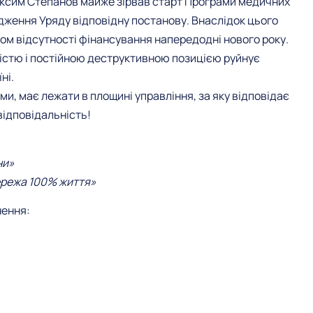
Максим Степанов майже зірвав старт Програми медичних
рдження Уряду відповідну постанову. Внаслідок цього
иком відсутності фінансування напередодні нового року.
стю і постійною деструктивною позицією руйнує
ні.
, має лежати в площині управління, за яку відповідає
відповідальність!
ни»
ережа 100% життя»
нення: