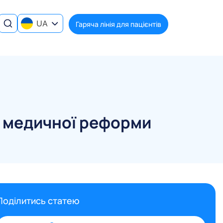
UA
Гаряча лінія для пацієнтів
 медичної реформи
Поділитись статею