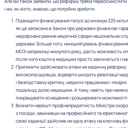
Але Ви також заявили, що реформу треба переосмислити
і ми, як ніхто, знаємо, що потрібно зробити:
Підвищити фінансування галузі до мінімум 225 мілья
як це записано в Законі про державні фінансові га
недофінансування медичної сфери національна служ
держави. Більше того, нинішній рівень фінансування
МОЗ наприкінці минулого року, дасть можливість оп
після чого кошти в медицині просто закінчаться і н
Припинити здійснювати атаки на медичну реформу.
високопосадовців, відверто шкодять реалізації мед
і безпідставну критику, медичні працівники і лікарн
подальшу долю медицини. А тому, навіть при наявно
покращувати оснащення і розширювати можливості 
Визнати нарешті профнепридатність Міністра охоро
з посади, замінивши на професійного та ефективно
своєї каденції здійснив не одну атаку на ключову ф