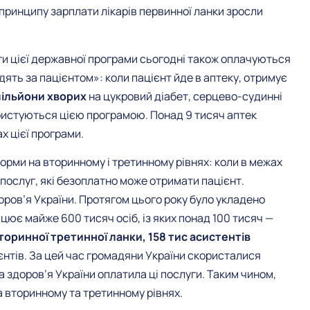
 принципу зарплати лікарів первинної ланки зросли
луги цієї державної програми сьогодні також оплачуються
ть за пацієнтом»: коли пацієнт йде в аптеку, отримує
мільйони хворих
на цукровий діабет, серцево-судинні
ристуються цією програмою. Понад 9 тисяч аптек
 цієї програми.
форми на вторинному і третинному рівнях: коли в межах
послуг, які безоплатно може отримати пацієнт.
оров’я України. Протягом цього року було укладено
працює майже 600 тисяч осіб, із яких понад 100 тисяч —
 вторинної третинної ланки, 158 тис асистентів
єнтів. За цей час громадяни України скористалися
 здоров’я України оплатила ці послуги. Таким чином,
а вторинному та третинному рівнях.