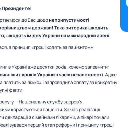
 Президенте!
вертаємося до Вас щодо
неприпустимості
 керівництвом держави! Така риторика шкодить
того, шкодять іміджу України на міжнародній арені.
ася, а принцип «гроші ходять за пацієнтом»
ини в Україні вже десятки років, хочемо запевнити:
вніших кроків України з часів незалежності.
Адже
платить за ліжко» і запровадила оплату за конкретну
упні факти:
послугу — Національну службу здоров’я.
кими користуються пацієнти. За час реалізації
и декларації з сімейними лікарями, а лікарі почали
 реалізувався перший етап реформи і принципу «гроші