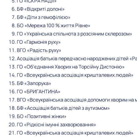
ГО «ІСКРА НАДІЇ»
БФ «Відкриті долоні»
БФ «Діти з гемофілією»
БО «Мережа 100 % життя Рівне»
ГО «Українська спільнота з розсіяним склерозом»
ГО «Гармонія руху»
ВГО «Радість руху»
Асоціація батьків передчасно народжених дітей «Р
ГО «Об’єднання Хворих на Торсійну Дистонію»
ГО «Всеукраїнська асоціація кришталевих людей»
БФ «Запорука»
ГО «БРИГАНТИНА»
ВГО «Всеукраїнська асоціація допомоги хворим на 
БФ «Асоціація батьків дітей з аутизмом»
БО «Позитивні жінки»
ГО «Рідкісні імунні захворювання»
ГО «Всеукраїнська асоціація кришталевих людей»