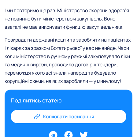
І ми повторимо ще раз. Міністерство охорони здоров’я
не повинно бути міністерством закупівель. Воно
взагалі не має виконувати функцію закупівельника.
Розкрадати державні кошти та заробляти на пацієнтах
і лікарях за зразком Богатирьової у вас не вийде. Часи
коли міністерство в ручному режимі закуповувало ліки
та медичні вироби, проводило договірні тендери,
переможця якого всі знали наперед та будувало
корупційні схеми, на яких заробляли — у минулому!
Поділитись статею
Копіювати посилання