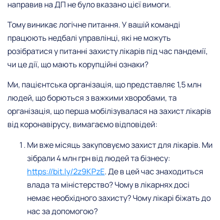
направив на ДП не було вказано цієї вимоги.
Тому виникає логічне питання. У вашій команді
працюють недбалі управлінці, які не можуть
розібратися у питанні захисту лікарів під час пандемії,
чи це дії, що мають корупційні ознаки?
Ми, пацієнтська організація, що представляє 1,5 млн
людей, що борються з важкими хворобами, та
організація, що перша мобілізувалася на захист лікарів
від коронавірусу, вимагаємо відповідей:
Ми вже місяць закуповуємо захист для лікарів. Ми
зібрали 4 млн грн від людей та бізнесу:
https://bit.ly/2z9KPzE
. Де в цей час знаходиться
влада та міністерство? Чому в лікарнях досі
немає необхідного захисту? Чому лікарі біжать до
нас за допомогою?