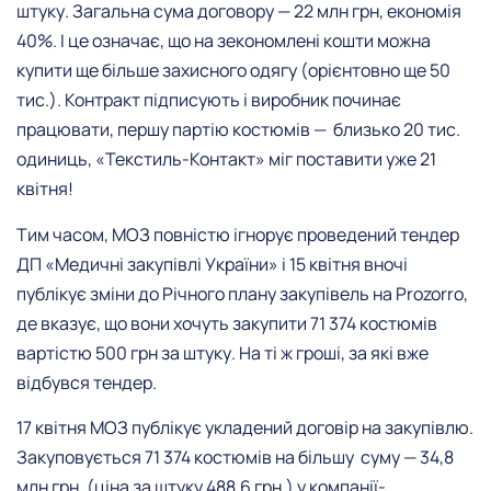
штуку. Загальна сума договору — 22 млн грн, економія
40%. І це означає, що на зекономлені кошти можна
купити ще більше захисного одягу (орієнтовно ще 50
тис.). Контракт підписують і виробник починає
працювати, першу партію костюмів — близько 20 тис.
одиниць, «Текстиль-Контакт» міг поставити уже 21
квітня!
Тим часом, МОЗ повністю ігнорує проведений тендер
ДП «Медичні закупівлі України» і 15 квітня вночі
публікує зміни до Річного плану закупівель на Prozorro,
де вказує, що вони хочуть закупити 71 374 костюмів
вартістю 500 грн за штуку. На ті ж гроші, за які вже
відбувся тендер.
17 квітня МОЗ публікує укладений договір на закупівлю.
Закуповується ​71 374 костюмів на більшу суму — 34,8
млн грн. (ціна за штуку 488,6 грн.)​ у компанії-