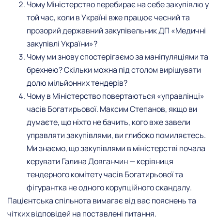
Чому Міністерство перебирає на себе закупівлю у
той час, коли в Україні вже працює чесний та
прозорий державний закупівельник ДП «Медичні
закупівлі України»?
Чому ми знову спостерігаємо за маніпуляціями та
брехнею? Скільки можна під столом вирішувати
долю мільйонних тендерів?
Чому в Міністерство повертаються «управлінці»
часів Богатирьової. Максим Степанов, якщо ви
думаєте, що ніхто не бачить, кого вже завели
управляти закупівлями, ви глибоко помиляєтесь.
Ми знаємо, що закупівлями в міністерстві почала
керувати Галина Довганчин — керівниця
тендерного комітету часів Богатирьової та
фігурантка не одного корупційного скандалу.
Пацієнтська спільнота вимагає від вас пояснень та
чітких відповідей на поставлені питання.