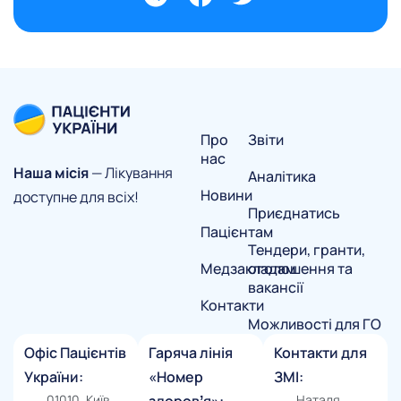
Про
Звіти
нас
Наша місія
— Лікування
Аналітика
Новини
доступне для всіх!
Приєднатись
Пацієнтам
Тендери, гранти,
Медзакладам
оголошення та
вакансії
Контакти
Можливості для ГО
Офіс Пацієнтів
Гаряча лінія
Контакти для
України:
«Номер
ЗМІ:
01010, Київ,
Наталя