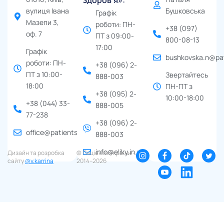
здоровʼя»:
вулиця Івана
Бушковська
Графік
Мазепи 3,
роботи: ПН-
+38 (097)
оф. 7
ПТ з 09:00-
800-08-13
17:00
Графік
bushkovska.n@pat
роботи: ПН-
+38 (096) 2-
ПТ з 10:00-
Звертайтесь
888-003
18:00
ПН-ПТ з
+38 (095) 2-
10:00-18:00
+38 (044) 33-
888-005
77-238
+38 (096) 2-
office@patients.org.ua
888-003
info@eliky.in.ua
Дизайн та розробка
© Пацієнти України ∙
сайту
@v.karrina
2014–2026