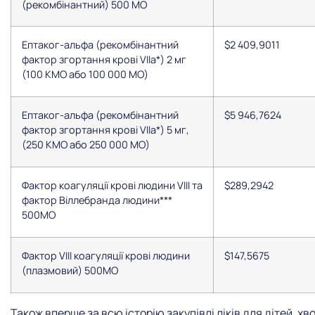
(рекомбінантний) 500 МО
Ептаког-альфа (рекомбінантний
$2 409,9011
фактор згортання крові VIIа*) 2 мг
(100 КМО або 100 000 МО)
Ептаког-альфа (рекомбінантний
$5 946,7624
фактор згортання крові VIIа*) 5 мг,
(250 КМО або 250 000 МО)
Фактор коагуляції крові людини VIII та
$289,2942
фактор Віллебранда людини***
500МО
Фактор VIII коагуляції крові людини
$147,5675
(плазмовий) 500МО
Також вперше за всю історію закупівлі ліків для дітей, х