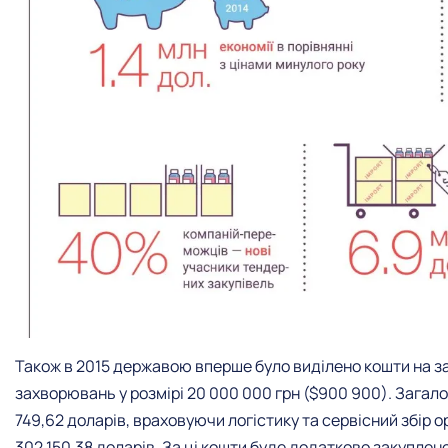
Також в 2015 державою вперше було виділено кошти на з
захворювань у розмірі 20 000 000 грн ($900 900). Загало
749,62 доларів, враховуючи логістику та сервісний збір 
302 150,38 доларів. За ці кошти буде додатково закуплено 