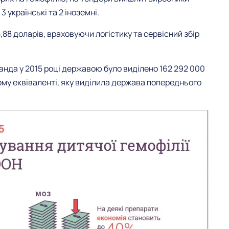
 українські та 2 іноземні.
,88 доларів, враховуючи логістику та сервісний збір
ранда у 2015 році державою було виділено 162 292 000
вому еквіваленті, яку виділила держава попереднього