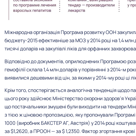
Міжнародна організація Програма розвитку ООН закупила 
бюджету-2015 ефективніше за МОЗ у 2014 році на 1,4 млн
тисячі доларів на закупівлі ліків для орфанних захворюва
Відповідно до документів, оприлюднених Програмою розвит
гемофілії склала 1,4 млн доларів у порівнянні з 2014-м р
виявилися дешевими від цін, за якими у 2014-му році ці л
Крім того, спостерігається аналогічна тенденція щодо пад
цього року здійснює Міністерство охорони здоров’я Укра
що постачальники змушені були виходити на тендери Міні
з тією ж ціновою пропозицією, яку пропонували Програмі
1000 (виробник БАКСТЕР АГ, Австрія) у 2014 році коштува
за $1,2620, а ПРООН — за $ 1,2350. Фактор згортання крові V