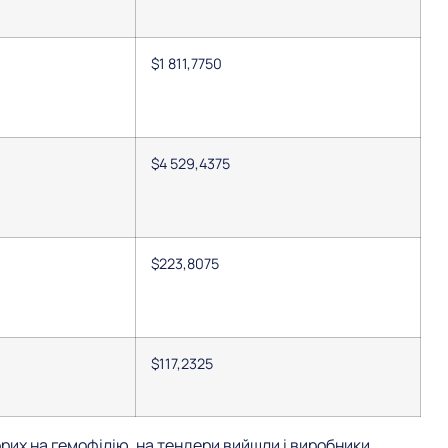
$1 811,7750
$4 529,4375
$223,8075
$117,2325
ворих на гемофілію, на тендери вийшли і виробники