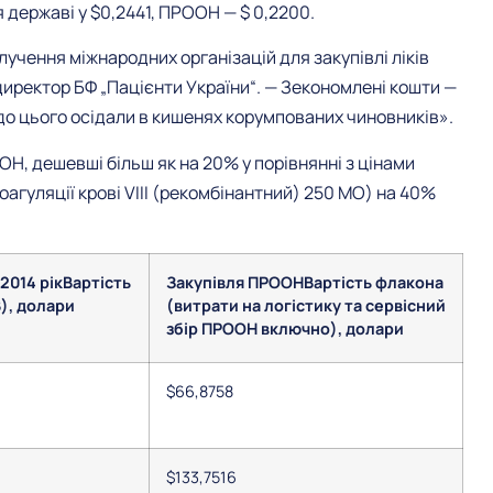
 державі у $0,2441, ПРООН — $ 0,2200.
учення міжнародних організацій для закупівлі ліків
иректор БФ „Пацієнти України“. — Зекономлені кошти —
і до цього осідали в кишенях корумпованих чиновників».
Н, дешевші більш як на 20% у порівнянні з цінами
агуляції крові VIII (рекомбінантний) 250 МО) на 40%
2014 рік
Вартість
Закупівля ПРООН
Вартість флакона
), долари
(витрати на логістику та сервісний
збір ПРООН включно), долари
$66,8758
$133,7516