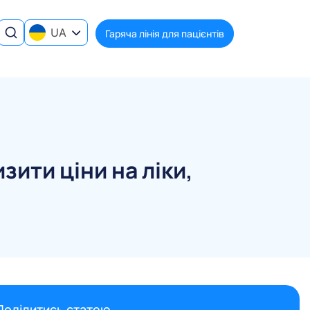
UA
Гаряча лінія для пацієнтів
ити ціни на ліки,
Поділитись статею