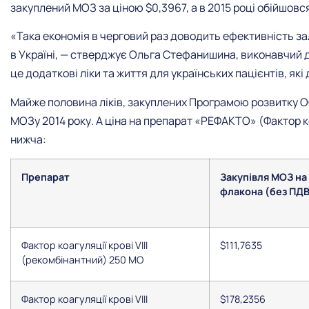
закуплений МОЗ за ціною $0,3967, а в 2015 році обійшовся
«Така економія в черговий раз доводить ефективність зал
в Україні, — стверджує Ольга Стефанишина, виконавчий д
це додаткові ліки та життя для українських пацієнтів, як
Майже половина ліків, закуплених Програмою розвитку ОО
МОЗу 2014 року. А ціна на препарат «РЕФАКТО» (Фактор ко
нижча:
Препарат
Закупівля МОЗ на 
флакона (без ПДВ
Фактор коагуляції крові VIII
$111,7635
(рекомбінантний) 250 МО
Фактор коагуляції крові VIII
$178,2356