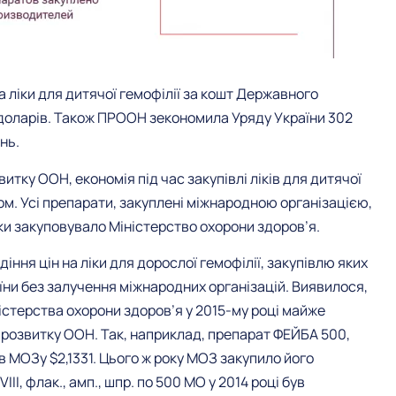
ліки для дитячої гемофілії за кошт Державного
 доларів. Також ПРООН зекономила Уряду України 302
нь.
ку ООН, економія під час закупівлі ліків для дитячої
оком. Усі препарати, закуплені міжнародною організацією,
іки закуповувало Міністерство охорони здоров’я.
іння цін на ліки для дорослої гемофілії, закупівлю яких
їни без залучення міжнародних організацій. Виявилося,
стерства охорони здоров’я у 2015-му році майже
 розвитку ООН. Так, наприклад, препарат ФЕЙБА 500,
в МОЗу $2,1331. Цього ж року МОЗ закупило його
III, флак., амп., шпр. по 500 МО у 2014 році був