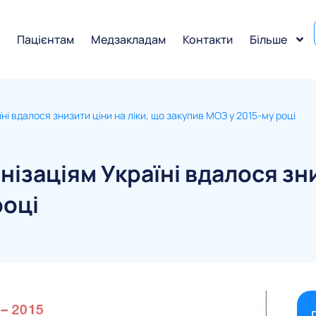
и
Пацієнтам
Медзакладам
Контакти
Більше
і вдалося знизити ціни на ліки, що закупив МОЗ у 2015-му році
заціям Україні вдалося зниз
році