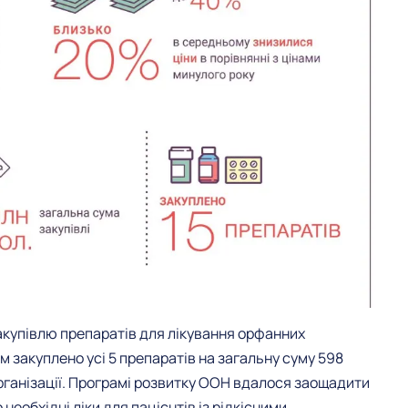
акупівлю препаратів для лікування орфанних
м закуплено усі 5 препаратів на загальну суму 598
організації. Програмі розвитку ООН вдалося заощадити
необхідні ліки для пацієнтів із рідкісними