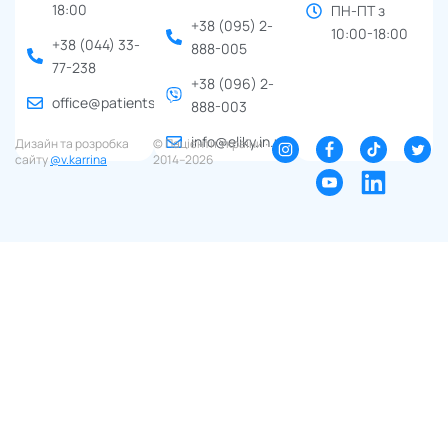
18:00
ПН-ПТ з
+38 (095) 2-
10:00-18:00
+38 (044) 33-
888-005
77-238
+38 (096) 2-
office@patients.org.ua
888-003
info@eliky.in.ua
Дизайн та розробка
© Пацієнти України ∙
сайту
@v.karrina
2014–2026