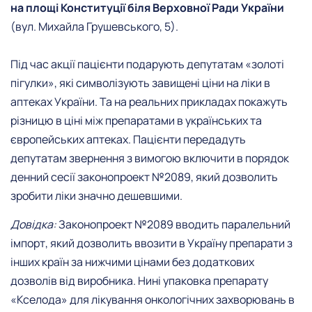
на площі Конституції біля Верховної Ради України
(вул. Михайла Грушевського, 5).
Під час акції пацієнти подарують депутатам «золоті
пігулки», які символізують завищені ціни на ліки в
аптеках України. Та на реальних прикладах покажуть
різницю в ціні між препаратами в українських та
європейських аптеках. Пацієнти передадуть
депутатам звернення з вимогою включити в порядок
денний сесії законопроект №2089, який дозволить
зробити ліки значно дешевшими.
Довідка:
Законопроект №2089 вводить паралельний
імпорт, який дозволить ввозити в Україну препарати з
інших країн за нижчими цінами без додаткових
дозволів від виробника. Нині упаковка препарату
«Кселода» для лікування онкологічних захворювань в