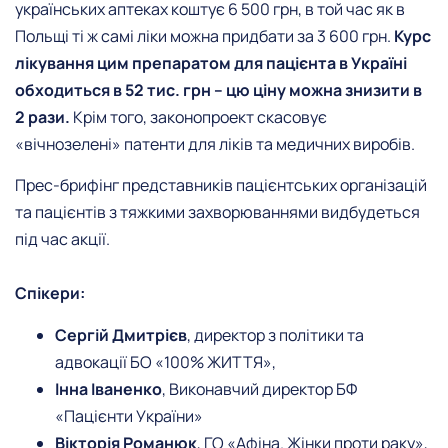
українських аптеках коштує 6 500 грн, в той час як в
Польщі ті ж самі ліки можна придбати за 3 600 грн.
Курс
лікування цим препаратом для пацієнта в Україні
обходиться в 52 тис. грн – цю ціну можна знизити в
2 рази.
Крім того, законопроект скасовує
«вічнозелені» патенти для ліків та медичних виробів.
Прес-брифінг представників пацієнтських організацій
та пацієнтів з тяжкими захворюваннями видбудеться
під час акції.
Спікери:
Сергій Дмитрієв
, директор з політики та
адвокації БО «100% ЖИТТЯ»,
Інна Іваненко
, Виконавчий директор БФ
«Пацієнти України»
Вікторія Романюк
, ГО «Афіна. Жінки проти раку»,