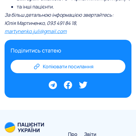
та інші пацієнти.
За більш детальною інформацією звертайтесь:
Юлія Мартиненко, 093 491 84 18,
martynenko.juli@gmail.com
Поділитись статею
Копіювати посилання
Про
Звіти