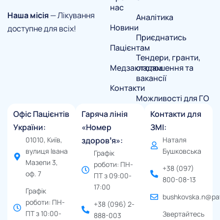
нас
Наша місія
— Лікування
Аналітика
Новини
доступне для всіх!
Приєднатись
Пацієнтам
Тендери, гранти,
Медзакладам
оголошення та
вакансії
Контакти
Можливості для ГО
Офіс Пацієнтів
Гаряча лінія
Контакти для
України:
«Номер
ЗМІ:
01010, Київ,
здоровʼя»:
Наталя
вулиця Івана
Бушковська
Графік
Мазепи 3,
роботи: ПН-
+38 (097)
оф. 7
ПТ з 09:00-
800-08-13
17:00
Графік
bushkovska.n@pat
роботи: ПН-
+38 (096) 2-
ПТ з 10:00-
Звертайтесь
888-003