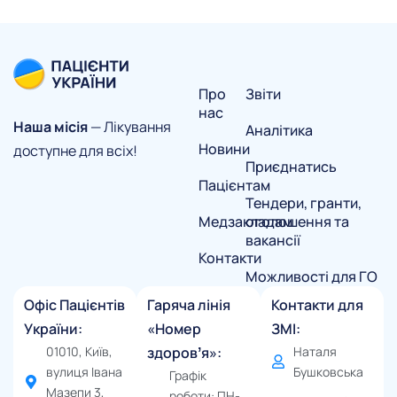
Про
Звіти
нас
Наша місія
— Лікування
Аналітика
Новини
доступне для всіх!
Приєднатись
Пацієнтам
Тендери, гранти,
Медзакладам
оголошення та
вакансії
Контакти
Можливості для ГО
Офіс Пацієнтів
Гаряча лінія
Контакти для
України:
«Номер
ЗМІ:
01010, Київ,
здоровʼя»:
Наталя
вулиця Івана
Бушковська
Графік
Мазепи 3,
роботи: ПН-