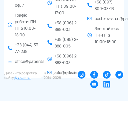
+38 (097)
оф. 7
ПТ з 09:00-
800-08-13
17:00
Графік
bushkovska.n@pat
роботи: ПН-
+38 (096) 2-
ПТ з 10:00-
Звертайтесь
888-003
18:00
ПН-ПТ з
+38 (095) 2-
10:00-18:00
+38 (044) 33-
888-005
77-238
+38 (096) 2-
office@patients.org.ua
888-003
info@eliky.in.ua
Дизайн та розробка
© Пацієнти України ∙
сайту
@v.karrina
2014–2026