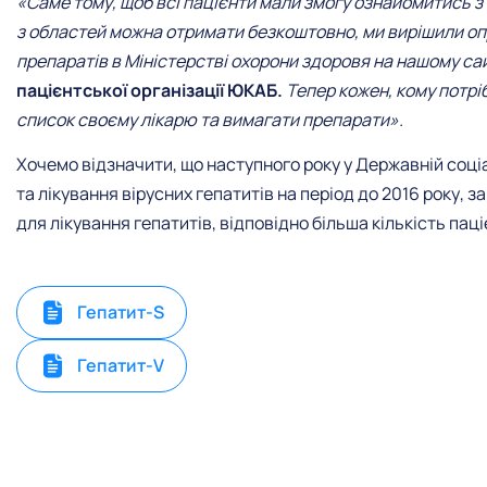
«Саме тому, щоб всі пацієнти мали змогу ознайомитись з к
з областей можна отримати безкоштовно, ми вирішили о
препаратів в Міністерстві охорони здоровя на нашому сай
пацієнтської організації ЮКАБ.
Тепер кожен, кому потрі
список своєму лікарю та вимагати препарати».
Хочемо відзначити, що наступного року у Державній соціа
та лікування вірусних гепатитів на період до 2016 року, з
для лікування гепатитів, відповідно більша кількість пац
Гепатит-S
Гепатит-V