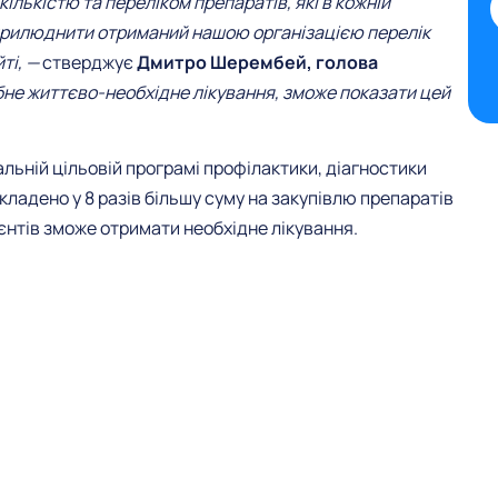
ількістю та переліком препаратів, які в кожній
прилюднити отриманий нашою організацією перелік
ті, —
стверджує
Дмитро Шерембей, голова
бне життєво-необхідне лікування, зможе показати цей
льній цільовій програмі профілактики, діагностики
акладено у 8 разів більшу суму на закупівлю препаратів
ієнтів зможе отримати необхідне лікування.