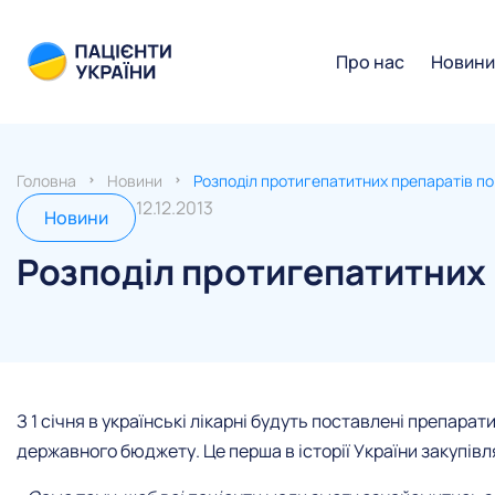
Про нас
Новин
Головна
Новини
Розподіл протигепатитних препаратів по
12.12.2013
Новини
Розподіл протигепатитних 
З 1 січня в українські лікарні будуть поставлені препарат
державного бюджету. Це перша в історії України закупів