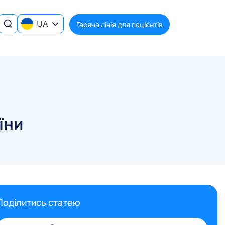
UA
Гаряча лінія для пацієнтів
їни
Поділитись статею