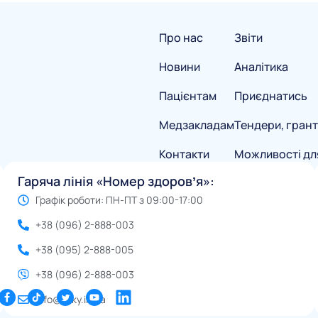
Про нас
Звіти
Новини
Аналітика
Пацієнтам
Приєднатись
Медзакладам
Тендери, грант
Контакти
Можливості дл
Гаряча лінія «Номер здоровʼя»:
Графік роботи: ПН-ПТ з 09:00-17:00
+38 (096) 2-888-003
+38 (095) 2-888-005
+38 (096) 2-888-003
info@eliky.in.ua