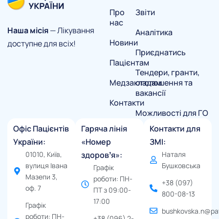
Про
Звіти
нас
Наша місія
— Лікування
Аналітика
Новини
доступне для всіх!
Приєднатись
Пацієнтам
Тендери, гранти,
Медзакладам
оголошення та
вакансії
Контакти
Можливості для ГО
Офіс Пацієнтів
Гаряча лінія
Контакти для
України:
«Номер
ЗМІ:
01010, Київ,
здоровʼя»:
Наталя
вулиця Івана
Бушковська
Графік
Мазепи 3,
роботи: ПН-
+38 (097)
оф. 7
ПТ з 09:00-
800-08-13
17:00
Графік
bushkovska.n@pat
роботи: ПН-
+38 (096) 2-