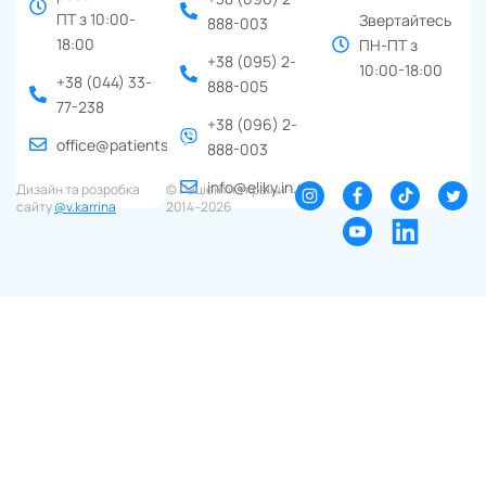
ПТ з 10:00-
Звертайтесь
888-003
18:00
ПН-ПТ з
+38 (095) 2-
10:00-18:00
+38 (044) 33-
888-005
77-238
+38 (096) 2-
office@patients.org.ua
888-003
info@eliky.in.ua
Дизайн та розробка
© Пацієнти України ∙
сайту
@v.karrina
2014–2026