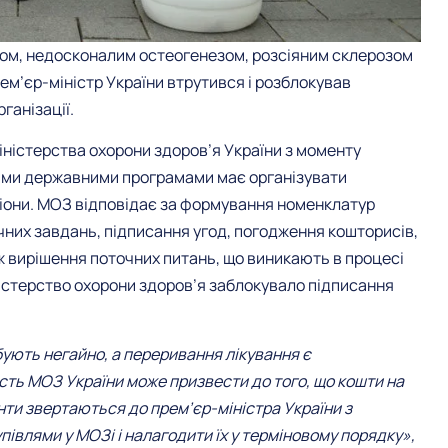
том, недосконалим остеогенезом, розсіяним склерозом
м’єр-міністр України втрутився і розблокував
ганізації.
іністерства охорони здоров’я України з моменту
ими державними програмами має організувати
егіони. МОЗ відповідає за формування номенклатур
ічних завдань, підписання угод, погодження кошторисів,
кож вирішення поточних питань, що виникають в процесі
іністерство охорони здоров’я заблокувало підписання
бують негайно, а переривання лікування є
ість МОЗ України може призвести до того, що кошти на
ієнти звертаються до прем’єр-міністра України з
півлями у МОЗі і налагодити їх у терміновому порядку»,