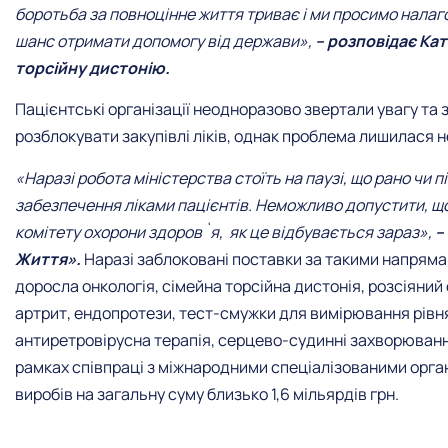
боротьба за повноцінне життя триває і ми просимо нала
шанс отримати допомогу від держави»,
– розповідає Ка
торсійну дистонію.
Пацієнтські організації неодноразово звертали увагу та 
розблокувати закупівлі ліків, однак проблема лишилася 
«Наразі робота міністерства стоїть на паузі, що рано чи 
забезпечення ліками пацієнтів. Неможливо допустити, 
комітету охорони здоров`я, як це відбувається зараз»,
–
Життя».
Наразі заблоковані поставки за такими напрямам
доросла онкологія, сімейна торсійна дистонія, розсіяний
артрит, ендопротези, тест-смужки для вимірювання рівня 
антиретровірусна терапія, серцево-судинні захворюванн
рамках співпраці з міжнародними спеціалізованими орган
виробів на загальну суму близько 1,6 мільярдів грн.