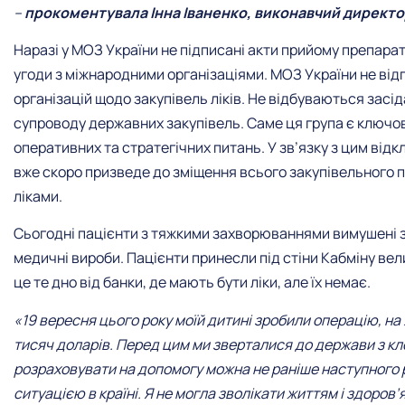
–
прокоментувала Інна Іваненко, виконавчий директор
Наразі у МОЗ України не підписані акти прийому препарат
угоди з міжнародними організаціями. МОЗ України не відп
організацій щодо закупівель ліків. Не відбуваються засі
супроводу державних закупівель. Саме ця група є ключо
оперативних та стратегічних питань. У зв’язку з цим від
вже скоро призведе до зміщення всього закупівельного пр
ліками.
Сьогодні пацієнти з тяжкими захворюваннями вимушені за
медичні вироби. Пацієнти принесли під стіни Кабміну вели
це те дно від банки, де мають бути ліки, але їх немає.
«19 вересня цього року моїй дитині зробили операцію, н
тисяч доларів. Перед цим ми зверталися до держави з кл
розраховувати на допомогу можна не раніше наступного 
ситуацією в країні. Я не могла зволікати життям і здоров