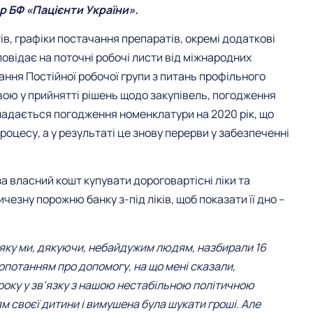
 БФ «Пацієнти України».
ів, графіки постачання препаратів, окремі додаткові
овідає на поточні робочі листи від міжнародних
дання Постійної робочої групи з питань профільного
вою у прийнятті рішень щодо закупівель, погодження
кладається погодження номенклатури на 2020 рік, що
оцесу, а у результаті це знову перерви у забезпеченні
 власний кошт купувати дороговартісні ліки та
чезну порожню банку з-під ліків, щоб показати її дно –
а яку ми, дякуючи, небайдужим людям, назбирали 16
опотанням про допомогу, на що мені сказали,
року у зв’язку з нашою нестабільною політичною
’ям своєї дитини і вимушена була шукати гроші. Але