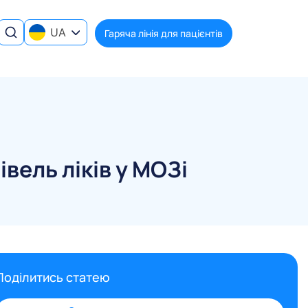
UA
Гаряча лінія для пацієнтів
вель ліків у МОЗі
Поділитись статею