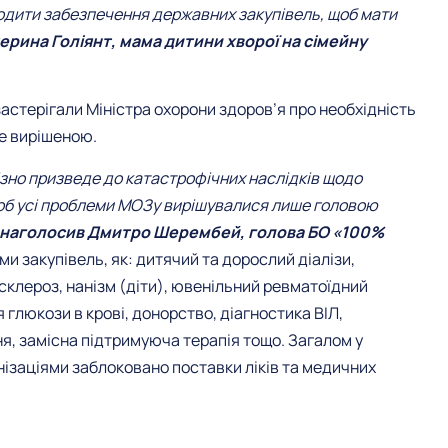
годити забезпечення державних закупівель, щоб мати
терина Голіянт, мама дитини хворої на сімейну
застерігали Міністра охорони здоров’я про необхідність
не вирішеною.
пізно призведе до катастрофічних наслідків щодо
щоб усі проблеми МОЗу вирішувалися лише головою
 наголосив Дмитро Шерембей,
голова БО «100%
и закупівель, як: дитячий та дорослий діалізи,
 склероз, нанізм (діти), ювенільний ревматоїдний
глюкози в крові, донорство, діагностика ВІЛ,
я, замісна підтримуюча терапія тощо. Загалом у
ізаціями заблоковано поставки ліків та медичних