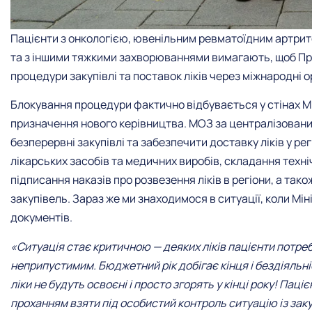
Пацієнти з онкологією, ювенільним ревматоїдним артри
та з іншими тяжкими захворюваннями вимагають, щоб Пре
процедури закупівлі та поставок ліків через міжнародні ор
Блокування процедури фактично відбувається у стінах М
призначення нового керівництва. МОЗ за централізован
безперервні закупівлі та забезпечити доставку ліків у р
лікарських засобів та медичних виробів, складання техн
підписання наказів про розвезення ліків в регіони, а та
закупівель. Зараз же ми знаходимося в ситуації, коли М
документів.
«
Ситуація стає критичною — деяких ліків пацієнти потре
неприпустимим. Бюджетний рік добігає кінця і бездіяльн
ліки не будуть освоєні і просто згорять у кінці року! Пац
проханням взяти під особистий контроль ситуацію із заку