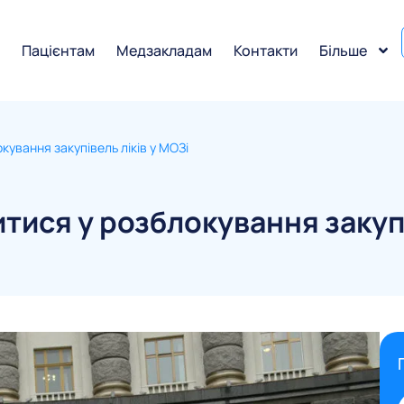
и
Пацієнтам
Медзакладам
Контакти
Більше
кування закупівель ліків у МОЗі
тися у розблокування закупі