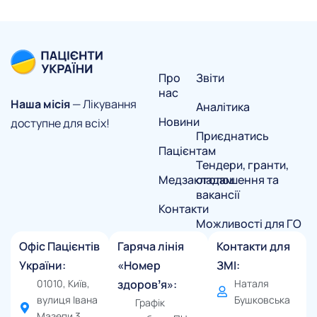
Про
Звіти
нас
Наша місія
— Лікування
Аналітика
Новини
доступне для всіх!
Приєднатись
Пацієнтам
Тендери, гранти,
Медзакладам
оголошення та
вакансії
Контакти
Можливості для ГО
Офіс Пацієнтів
Гаряча лінія
Контакти для
України:
«Номер
ЗМІ:
01010, Київ,
здоровʼя»:
Наталя
вулиця Івана
Бушковська
Графік
Мазепи 3,