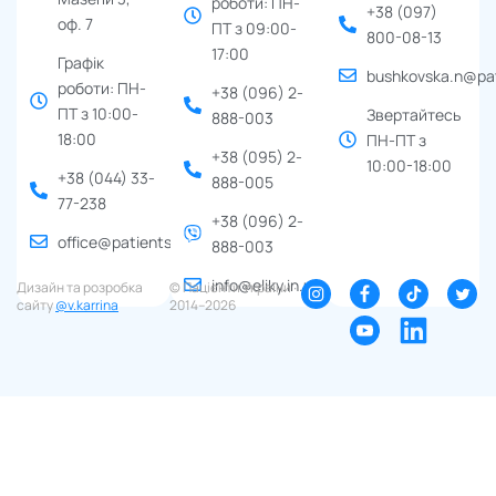
роботи: ПН-
+38 (097)
оф. 7
ПТ з 09:00-
800-08-13
17:00
Графік
bushkovska.n@pat
роботи: ПН-
+38 (096) 2-
ПТ з 10:00-
Звертайтесь
888-003
18:00
ПН-ПТ з
+38 (095) 2-
10:00-18:00
+38 (044) 33-
888-005
77-238
+38 (096) 2-
office@patients.org.ua
888-003
info@eliky.in.ua
Дизайн та розробка
© Пацієнти України ∙
сайту
@v.karrina
2014–2026