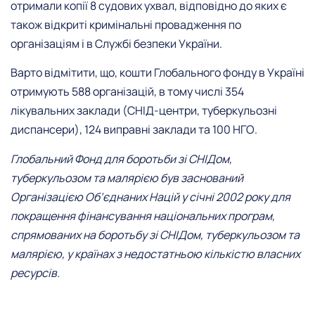
отримали копії 8 судових ухвал, відповідно до яких є
також відкриті кримінальні провадження по
організаціям і в Службі безпеки України.
Варто відмітити, що, кошти Глобального фонду в Україні
отримують 588 організацій, в тому числі 354
лікувальних заклади (СНІД-центри, туберкульозні
диспансери), 124 виправні заклади та 100 НГО.
Глобальний Фонд для боротьби зі СНІДом,
туберкульозом та малярією був заснований
Організацією Об’єднаних Націй у січні 2002 року для
покращення фінансування національних програм,
спрямованих на боротьбу зі СНІДом, туберкульозом та
малярією, у країнах з недостатньою кількістю власних
ресурсів.