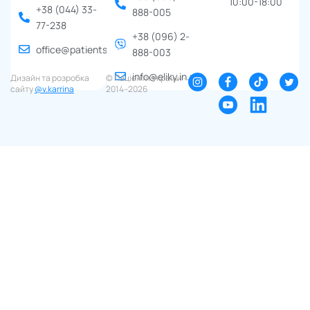
10:00-18:00
+38 (044) 33-
888-005
77-238
+38 (096) 2-
office@patients.org.ua
888-003
info@eliky.in.ua
Дизайн та розробка
© Пацієнти України ∙
сайту
@v.karrina
2014–2026