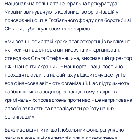
Національна поліція та Генеральна прокуратура
України звинувачують керівництво організацій у
присвоєнні коштів Глобального фонду для боротьби зі
СНІДом, туберкульозом та малярією.
«Ми розцінюємо такі кроки правоохоронців виключно
як тиск на пацієнтські антикорупційні організації, –
стверджує Ольга Стефанишина, виконавчий директор
БФ «Пацієнти України». – Наші організації постійно
проходять аудит, а на сайтах у відкритому доступі є
вся фінансова звітність організації. Нас підтримують
найбільші міжнародні організації, тому відкриття
кримінальних проваджень проти нас – це неприхована
спроба залякати та паралізувати роботу наших
організацій».
Важливо відмітити, що Глобальний фонд регулярно
залучає зовнішніх аудиторів для підтвердження