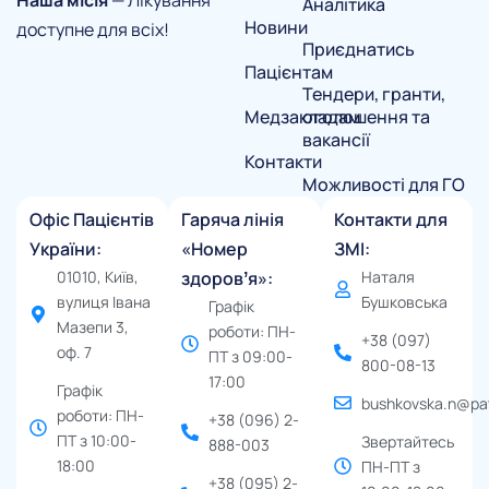
Аналітика
Новини
доступне для всіх!
Приєднатись
Пацієнтам
Тендери, гранти,
Медзакладам
оголошення та
вакансії
Контакти
Можливості для ГО
Офіс Пацієнтів
Гаряча лінія
Контакти для
України:
«Номер
ЗМІ:
01010, Київ,
здоровʼя»:
Наталя
вулиця Івана
Бушковська
Графік
Мазепи 3,
роботи: ПН-
+38 (097)
оф. 7
ПТ з 09:00-
800-08-13
17:00
Графік
bushkovska.n@pat
роботи: ПН-
+38 (096) 2-
ПТ з 10:00-
Звертайтесь
888-003
18:00
ПН-ПТ з
+38 (095) 2-