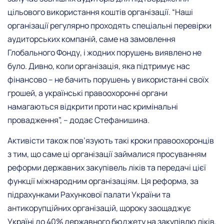
цільового використання коштів організації. “Наші
організації регулярно проходять спеціальні перевірки
аудиторських компаній, саме на замовлення
Глобального Фонду, і жодних порушень виявлено не
було. Дивно, коли організація, яка підтримує нас
фінансово – не бачить порушень у використанні своїх
грошей, а українські правоохоронні органи
намагаються відкрити проти нас кримінальні
провадження”, – додає Стефанишина.
Активісти також пов’язують такі кроки правоохоронців
з тим, що саме ці організації займалися просуванням
реформи державних закупівель ліків та передачі цієї
функції міжнародним організаціям. Ця реформа, за
підрахунками Рахункової палати України та
антикорупційних організацій, щороку заощаджує
Україні до 40% державного бюджету на закупівлю ліків.