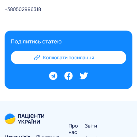
+380502996318
Поділитись статею
Копіювати посилання
Про
Звіти
нас
Наша місія
— Лікування