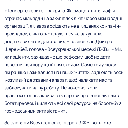
«Тендерне корито – закрито. Фармацевтична мафія
втрачає мільярди на закупівлях ліків через міжнародні
організації, які зараз осідають не в кишенях компаній-
прокладок, а використовуються на закупівлю
додаткових ліків для хворих, – розповідає Дмитро
Шерембей, голова «Всеукраїнської мережі ЛЖВ». – Ми,
як пацієнти, захищаємо цю реформу, щоб не дати
повернутися корупцыйним схемам. Саме тому люди,
які раніше наживалися на наших життях, задіюють весь
можливий державний апарат, щоб налякати нас та
заблокувати нашу роботу. Це нонсенс, коли
правоохоронці закривають справи проти поплічників
Богатирьової, і кидають всі свої ресурси на боротьбу з
громадськими активістами».
За словами Всеукраїнської мережі ЛЖВ, вони вже