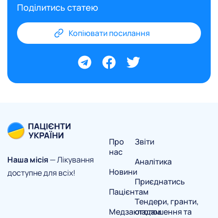
Поділитись статею
Копіювати посилання
Про
Звіти
нас
Наша місія
— Лікування
Аналітика
Новини
доступне для всіх!
Приєднатись
Пацієнтам
Тендери, гранти,
Медзакладам
оголошення та