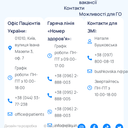
вакансії
Контакти
Можливості для ГО
Офіс Пацієнтів
Гаряча лінія
Контакти для
України:
«Номер
ЗМІ:
01010, Київ,
здоровʼя»:
Наталя
вулиця Івана
Бушковська
Графік
Мазепи 3,
роботи: ПН-
+38 (097)
оф. 7
ПТ з 09:00-
800-08-13
17:00
Графік
bushkovska.n@pat
роботи: ПН-
+38 (096) 2-
ПТ з 10:00-
Звертайтесь
888-003
18:00
ПН-ПТ з
+38 (095) 2-
10:00-18:00
+38 (044) 33-
888-005
77-238
+38 (096) 2-
office@patients.org.ua
888-003
info@eliky.in.ua
Дизайн та розробка
© Пацієнти України ∙