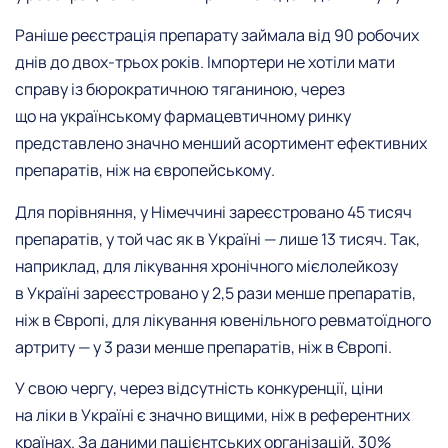
Раніше реєстрація препарату займала від 90 робочих
днів до двох-трьох років. Імпортери не хотіли мати
справу із бюрократичною тяганиною, через
що на українському фармацевтичному ринку
представлено значно менший асортимент ефективних
препаратів, ніж на європейському.
Для порівняння, у Німеччині зареєстровано 45 тисяч
препаратів, у той час як в Україні — лише 13 тисяч. Так,
наприклад, для лікування хронічного мієлолейкозу
в Україні зареєстровано у 2,5 рази менше препаратів,
ніж в Європі, для лікування ювенільного ревматоїдного
артриту — у 3 рази менше препаратів, ніж в Європі.
У свою чергу, через відсутність конкуренції, ціни
на ліки в Україні є значно вищими, ніж в референтних
країнах. За даними пацієнтських організацій, 30%