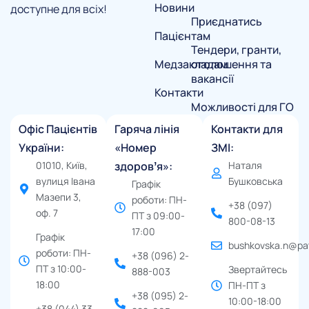
Новини
доступне для всіх!
Приєднатись
Пацієнтам
Тендери, гранти,
Медзакладам
оголошення та
вакансії
Контакти
Можливості для ГО
Офіс Пацієнтів
Гаряча лінія
Контакти для
України:
«Номер
ЗМІ:
01010, Київ,
здоровʼя»:
Наталя
вулиця Івана
Бушковська
Графік
Мазепи 3,
роботи: ПН-
+38 (097)
оф. 7
ПТ з 09:00-
800-08-13
17:00
Графік
bushkovska.n@pat
роботи: ПН-
+38 (096) 2-
ПТ з 10:00-
Звертайтесь
888-003
18:00
ПН-ПТ з
+38 (095) 2-
10:00-18:00
+38 (044) 33-