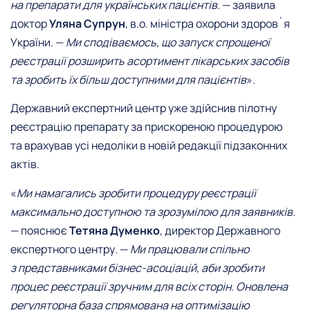
на препарати для українських пацієнтів.
— заявила
доктор
Уляна Супрун
, в.о. міністра охорони здоров`я
України. —
Ми сподіваємось, що запуск спрощеної
реєстрації розширить асортимент лікарських засобів
та зробить їх більш доступними для пацієнтів
».
Державний експертний центр уже здійснив пілотну
реєстрацію препарату за прискореною процедурою
та врахував усі недоліки в новій редакції підзаконних
актів.
«
Ми намагались зробити процедуру реєстрації
максимально доступною та зрозумілою для заявників.
— пояснює
Тетяна Думенко
, директор Державного
експертного центру. —
Ми працювали спільно
з представниками бізнес-асоціацій, аби зробити
процес реєстрації зручним для всіх сторін. Оновлена
регуляторна база спрямована на оптимізацію