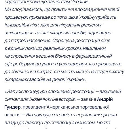
недоступні поки що пацієнтам України.
Ми сподіваємось, що практичне впровадження нової
процедури призведе до того, що в Україну прийдуть
інноваційні ліки, ліки для лікування рідкісних
захворювань та інші лікарські засоби, відповідно
до потреб населення. Спрощена реєстрація ліків
є єдиним поки що реальним кроком, націленим
на спрощення ведення бізнесу в фармацевтичній
сфері, беручи до уваги ті ускладнення, що призводять
до збільшення витрат, які мають місце на стадії виходу
лікарських засобів на ринок України
».
«
Запуск процедури спрощеної реєстрації — важливий
сигнал для іноземних інвесторів.
— заявив
Андрій
Гундер
, президент Американської торговельної
палати. —
Він показує готовність державних органів
влади до діалогу і до співпраці з бізнесом. Проте