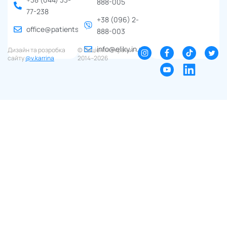
888-005
77-238
+38 (096) 2-
office@patients.org.ua
888-003
info@eliky.in.ua
Дизайн та розробка
© Пацієнти України ∙
сайту
@v.karrina
2014–2026