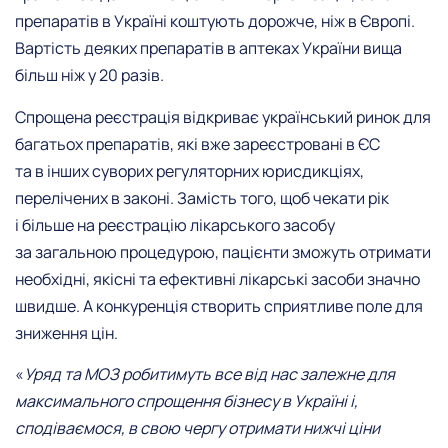
препаратів в Україні коштують дорожче, ніж в Європі.
Вартість деяких препаратів в аптеках України вища
більш ніж у 20 разів.
Спрощена реєстрація відкриває український ринок для
багатьох препаратів, які вже зареєстровані в ЄС
та в інших суворих регуляторних юрисдикціях,
перелічених в законі. Замість того, щоб чекати рік
і більше на реєстрацію лікарського засобу
за загальною процедурою, пацієнти зможуть отримати
необхідні, якісні та ефективні лікарські засоби значно
швидше. А конкуренція створить сприятливе поле для
зниження цін.
«
Уряд та МОЗ робитимуть все від нас залежне для
максимального спрощення бізнесу в Україні і,
сподіваємося, в свою чергу отримати нижчі ціни