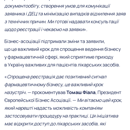
документообігу, створення умов для комунікації
заявника і ДЕЦ та мінімізацію випадків відхилення заяв
з технічних причин. Ми готові надавати консультації
щодо реєстрації і чекаємо на заявки
».
Бізнес-асоціації підтримали зміни та заявили,
що це важливий крок для спрощення ведення бізнесу
у фармацевтичній сфері, який сприятиме приходу
в Україну важливих для пацієнтів лікарських засобів.
«
Спрощена реєстрація дає позитивний сигнал
фармацевтичному бізнесу, це важливий крок
назустріч.
— прокоментував
Томаш Фіала
, Президент
Європейської Бізнес Асоціації. —
Ми вітаємо цей крок,
який нарешті надасть можливість компаніям
застосовувати процедуру на практиці. Ця ініціатива
має відкрити доступ до лікарських засобів, які