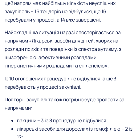
цей напрям має найбільшу кількість неуспішних
закупівель – 16 тендерів не відбулися, ще 16
перебували у процесі, а 14 вже завершені.
Найскладніша ситуація наразі спостерігається за
напрямом «Лікарські засоби для дітей, хворих на
розлади психіки та поведінки із спектра аутизму, з
шизофренією, афективними розладами,
гіперкінетичними розладами та епілепсією».
Із 10 оголошених процедур 7 не відбулися, а ще 3
перебувають у процесі закупівлі.
Повторні закупівлі також потрібно буде провести за
напрямами:
вакцини – 3 із 8 процедур не відбулися;
лікарські засоби для дорослих із гемофілією – 2 із
12;