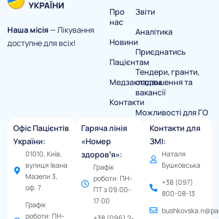
Про
Звіти
нас
Наша місія
— Лікування
Аналітика
Новини
доступне для всіх!
Приєднатись
Пацієнтам
Тендери, гранти,
Медзакладам
оголошення та
вакансії
Контакти
Можливості для ГО
Офіс Пацієнтів
Гаряча лінія
Контакти для
України:
«Номер
ЗМІ:
01010, Київ,
здоровʼя»:
Наталя
вулиця Івана
Бушковська
Графік
Мазепи 3,
роботи: ПН-
+38 (097)
оф. 7
ПТ з 09:00-
800-08-13
17:00
Графік
bushkovska.n@pat
роботи: ПН-
+38 (096) 2-