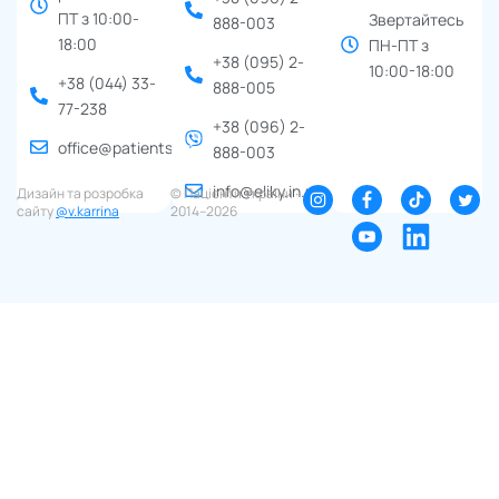
ПТ з 10:00-
Звертайтесь
888-003
18:00
ПН-ПТ з
+38 (095) 2-
10:00-18:00
+38 (044) 33-
888-005
77-238
+38 (096) 2-
office@patients.org.ua
888-003
info@eliky.in.ua
Дизайн та розробка
© Пацієнти України ∙
сайту
@v.karrina
2014–2026