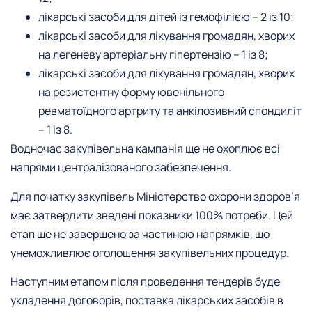
лікарські засоби для дітей із гемофілією – 2 із 10;
лікарські засоби для лікування громадян, хворих
на легеневу артеріальну гіпертензію – 1 із 8;
лікарські засоби для лікування громадян, хворих
на резистентну форму ювенільного
ревматоїдного артриту та анкілозивний спондиліт
– 1 із 8.
Водночас закупівельна кампанія ще не охоплює всі
напрями централізованого забезпечення.
Для початку закупівель Міністерство охорони здоров’я
має затвердити зведені показники 100% потреби. Цей
етап ще не завершено за частиною напрямків, що
унеможливлює оголошення закупівельних процедур.
Наступним етапом після проведення тендерів буде
укладення договорів, поставка лікарських засобів в