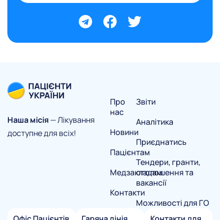
Про
Звіти
нас
Наша місія
— Лікування
Аналітика
Новини
доступне для всіх!
Приєднатись
Пацієнтам
Тендери, гранти,
Медзакладам
оголошення та
вакансії
Контакти
Можливості для ГО
Офіс Пацієнтів
Гаряча лінія
Контакти для