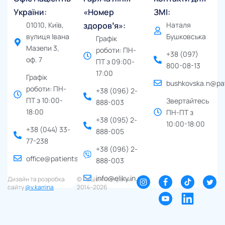
України:
«Номер
ЗМІ:
01010, Київ,
здоровʼя»:
Наталя
вулиця Івана
Бушковська
Графік
Мазепи 3,
роботи: ПН-
+38 (097)
оф. 7
ПТ з 09:00-
800-08-13
17:00
Графік
bushkovska.n@pat
роботи: ПН-
+38 (096) 2-
ПТ з 10:00-
Звертайтесь
888-003
18:00
ПН-ПТ з
+38 (095) 2-
10:00-18:00
+38 (044) 33-
888-005
77-238
+38 (096) 2-
office@patients.org.ua
888-003
info@eliky.in.ua
Дизайн та розробка
© Пацієнти України ∙
сайту
@v.karrina
2014–2026