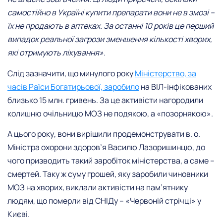
самостійно в Україні купити препарати вони не в змозі –
їх не продають в аптеках. За останні 10 років це перший
випадок реальної загрози зменшення кількості хворих,
які отримують лікування».
Слід зазначити, що минулого року
Міністерство, за
часів Раїси Богатирьової, заробило
на ВІЛ-інфікованих
близько 15 млн. гривень. За це активісти нагородили
колишню очільницю МОЗ не подякою, а «позорнякою».
А цього року, вони вирішили продемонструвати в. о.
Міністра охорони здоров’я Василю Лазоришинцю, до
чого призводить такий заробіток міністерства, а саме –
смертей. Таку ж суму грошей, яку заробили чиновники
МОЗ на хворих, виклали активісти на пам’ятнику
людям, що померли від СНІДу – «Червоній стрічці» у
Києві.