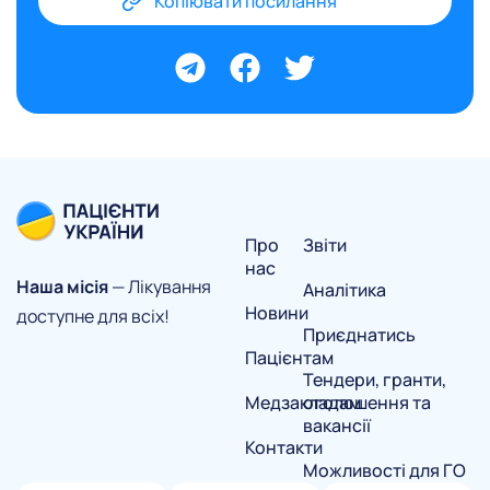
Копіювати посилання
Про
Звіти
нас
Наша місія
— Лікування
Аналітика
Новини
доступне для всіх!
Приєднатись
Пацієнтам
Тендери, гранти,
Медзакладам
оголошення та
вакансії
Контакти
Можливості для ГО