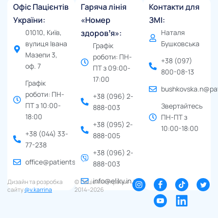
Офіс Пацієнтів
Гаряча лінія
Контакти для
України:
«Номер
ЗМІ:
01010, Київ,
здоровʼя»:
Наталя
вулиця Івана
Бушковська
Графік
Мазепи 3,
роботи: ПН-
+38 (097)
оф. 7
ПТ з 09:00-
800-08-13
17:00
Графік
bushkovska.n@pat
роботи: ПН-
+38 (096) 2-
ПТ з 10:00-
Звертайтесь
888-003
18:00
ПН-ПТ з
+38 (095) 2-
10:00-18:00
+38 (044) 33-
888-005
77-238
+38 (096) 2-
office@patients.org.ua
888-003
info@eliky.in.ua
Дизайн та розробка
© Пацієнти України ∙
сайту
@v.karrina
2014–2026