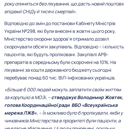
року опиняться без лікування, що дасть новий поштовх
епідемії СНІДу й тисячі смертей».
Відповідно до змін до постанови Кабінету Міністрів
України №298, які були внесені в жовтні цього року,
Міністерство охорони здоров’я отримало дозвіл
скорочувати обсяги закупівель. Відповідно – і кількість
пацієнтів, які будуть проліковані. Закупівлі АРВ-
препаратів в середньому були скорочені на 10%. На
лікуванні за кошти державного бюджету сьогодні
перебуває понад 60 тис. ВІЛ-інфікованих українців.
«Більше 6 000 людей можуть заплатити своїм життям
за корупцію в МОЗі, –
стверджує Володимир Жовтяк,
голова Координаційної ради ВБО «Всеукраїнська
мережа ЛЖВ».
– Їх можливо було б пролікувати, якби у
чиновників Міністерства в пріоритеті були пацієнти, а
не власне збагачення. Ці люди приречені, оскільки