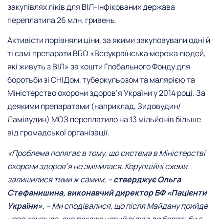
закупівлях ліків для ВІЛ-інфікованих держава
переплатила 26 млн. гривень.
Активісти порівняли ціни, за якими закуповували одні й
ті самі препарати ВБО «Всеукраїнська мережа людей,
які живуть з ВІЛ» за кошти Глобального Фонду для
боротьби зі СНІДом, туберкульозом та малярією та
Міністерство охорони здоров’я України у 2014 році. За
деякими препаратами (наприклад, Зидовудин/
Ламівудин) МОЗ переплатило на 13 мільйонів більше
від громадської організації.
«Проблема полягає в тому, що система в Міністерстві
охорони здоров’я не змінилася. Корупційні схеми
залишилися тими ж самим, –
стверджує Ольга
Стефанишина, виконавчий директор БФ «Пацієнти
України».
– Ми сподівалися, що після Майдану прийде
нова команда, яка покаже новий підхід до боротьби з