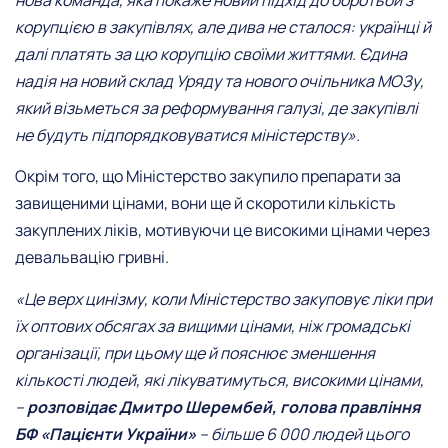
корупцією в закупівлях, але дива не сталося: українці й
далі платять за цю корупцію своїми життями. Єдина
надія на новий склад Уряду та нового очільника МОЗу,
який візьметься за реформування галузі, де закупівлі
не будуть підпорядковуватися міністерству».
Окрім того, що Міністерство закупило препарати за
завищеними цінами, вони ще й скоротили кількість
закуплених ліків, мотивуючи це високими цінами через
девальвацію гривні.
«Це верх цинізму, коли Міністерство закуповує ліки при
їх оптових обсягах за вищими цінами, ніж громадські
організації, при цьому ще й пояснює зменшення
кількості людей, які лікуватимуться, високими цінами,
–
розповідає Дмитро Шерембей, голова правління
БФ «Пацієнти України»
– більше 6 000 людей цього