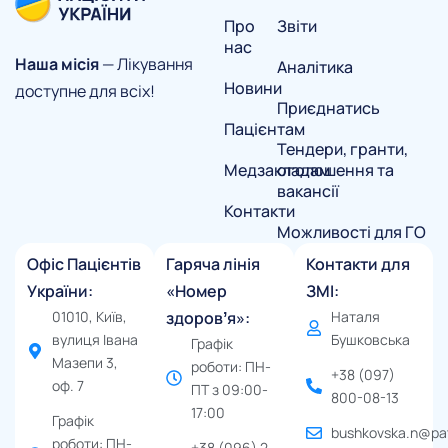
Про
Звіти
нас
Наша місія
— Лікування
Аналітика
Новини
доступне для всіх!
Приєднатись
Пацієнтам
Тендери, гранти,
Медзакладам
оголошення та
вакансії
Контакти
Можливості для ГО
Офіс Пацієнтів
Гаряча лінія
Контакти для
України:
«Номер
ЗМІ:
01010, Київ,
здоровʼя»:
Наталя
вулиця Івана
Бушковська
Графік
Мазепи 3,
роботи: ПН-
+38 (097)
оф. 7
ПТ з 09:00-
800-08-13
17:00
Графік
bushkovska.n@pat
роботи: ПН-
+38 (096) 2-