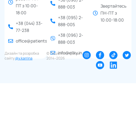
ПТ з 10:00-
Звертайтесь
888-003
18:00
ПН-ПТ з
+38 (095) 2-
10:00-18:00
+38 (044) 33-
888-005
77-238
+38 (096) 2-
office@patients.org.ua
888-003
info@eliky.in.ua
Дизайн та розробка
© Пацієнти України ∙
сайту
@v.karrina
2014–2026