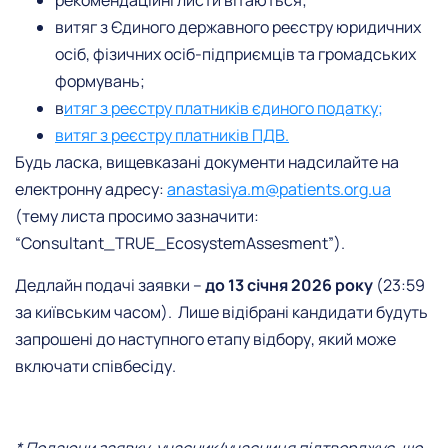
рекомендаційні листи вітаються;
витяг з Єдиного державного реєстру юридичних
осіб, фізичних осіб-підприємців та громадських
формувань;
в
итяг з реєстру платників єдиного податку;
витяг з реєстру платників ПДВ.
Будь ласка, вищевказані документи надсилайте на
електронну адресу:
anastasiya.m@patients.org.ua
(тему листа просимо зазначити:
“Consultant_TRUE_EcosystemAssesment”).
Дедлайн подачі заявки –
до 13 січня 2026 року
(23:59
за київським часом). Лише відібрані кандидати будуть
запрошені до наступного етапу відбору, який може
включати співбесіду.