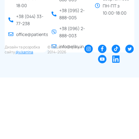
18:00
ПН-ПТ з
+38 (095) 2-
10:00-18:00
+38 (044) 33-
888-005
77-238
+38 (096) 2-
office@patients.org.ua
888-003
info@eliky.in.ua
Дизайн та розробка
© Пацієнти України ∙
сайту
@v.karrina
2014–2026