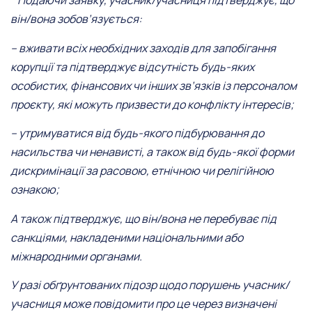
* Подаючи заявку, учасник/учасниця підтверджує, що
він/вона зобов’язується:
– вживати всіх необхідних заходів для запобігання
корупції та підтверджує відсутність будь-яких
особистих, фінансових чи інших зв’язків із персоналом
проєкту, які можуть призвести до конфлікту інтересів;
– утримуватися від будь-якого підбурювання до
насильства чи ненависті, а також від будь-якої форми
дискримінації за расовою, етнічною чи релігійною
ознакою;
А також підтверджує, що він/вона не перебуває під
санкціями, накладеними національними або
міжнародними органами.
У разі обґрунтованих підозр щодо порушень учасник/
учасниця може повідомити про це через визначені