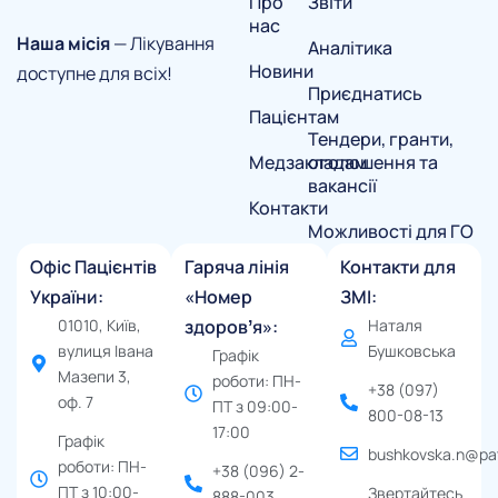
Про
Звіти
нас
Наша місія
— Лікування
Аналітика
Новини
доступне для всіх!
Приєднатись
Пацієнтам
Тендери, гранти,
Медзакладам
оголошення та
вакансії
Контакти
Можливості для ГО
Офіс Пацієнтів
Гаряча лінія
Контакти для
України:
«Номер
ЗМІ:
01010, Київ,
здоровʼя»:
Наталя
вулиця Івана
Бушковська
Графік
Мазепи 3,
роботи: ПН-
+38 (097)
оф. 7
ПТ з 09:00-
800-08-13
17:00
Графік
bushkovska.n@pat
роботи: ПН-
+38 (096) 2-
ПТ з 10:00-
Звертайтесь
888-003