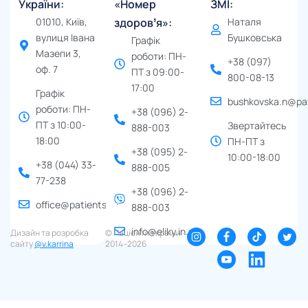
України:
«Номер
ЗМІ:
01010, Київ,
здоровʼя»:
Наталя
вулиця Івана
Бушковська
Графік
Мазепи 3,
роботи: ПН-
+38 (097)
оф. 7
ПТ з 09:00-
800-08-13
17:00
Графік
bushkovska.n@pat
роботи: ПН-
+38 (096) 2-
ПТ з 10:00-
Звертайтесь
888-003
18:00
ПН-ПТ з
+38 (095) 2-
10:00-18:00
+38 (044) 33-
888-005
77-238
+38 (096) 2-
office@patients.org.ua
888-003
info@eliky.in.ua
Дизайн та розробка
© Пацієнти України ∙
сайту
@v.karrina
2014–2026