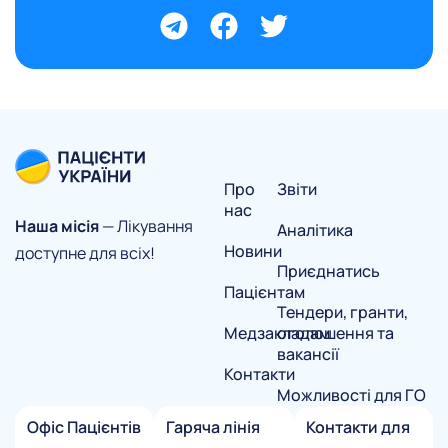
Про
Звіти
нас
Наша місія
— Лікування
Аналітика
Новини
доступне для всіх!
Приєднатись
Пацієнтам
Тендери, гранти,
Медзакладам
оголошення та
вакансії
Контакти
Можливості для ГО
Офіс Пацієнтів
Гаряча лінія
Контакти для