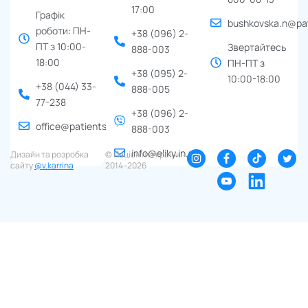
17:00
Графік
bushkovska.n@pat
роботи: ПН-
+38 (096) 2-
ПТ з 10:00-
Звертайтесь
888-003
18:00
ПН-ПТ з
+38 (095) 2-
10:00-18:00
+38 (044) 33-
888-005
77-238
+38 (096) 2-
office@patients.org.ua
888-003
info@eliky.in.ua
Дизайн та розробка
© Пацієнти України ∙
сайту
@v.karrina
2014–2026