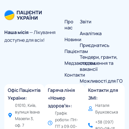
Про
Звіти
нас
Наша місія
— Лікування
Аналітика
Новини
доступне для всіх!
Приєднатись
Пацієнтам
Тендери, гранти,
Медзакладам
оголошення та
вакансії
Контакти
Можливості для ГО
Офіс Пацієнтів
Гаряча лінія
Контакти для
України:
«Номер
ЗМІ:
01010, Київ,
здоровʼя»:
Наталя
вулиця Івана
Бушковська
Графік
Мазепи 3,
роботи: ПН-
+38 (097)
оф. 7
ПТ з 09:00-
800-08-13