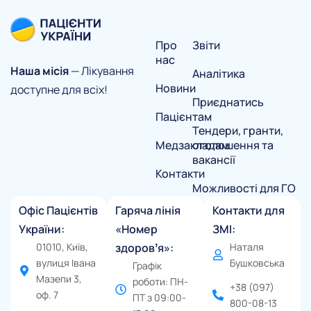
Про
Звіти
нас
Наша місія
— Лікування
Аналітика
Новини
доступне для всіх!
Приєднатись
Пацієнтам
Тендери, гранти,
Медзакладам
оголошення та
вакансії
Контакти
Можливості для ГО
Офіс Пацієнтів
Гаряча лінія
Контакти для
України:
«Номер
ЗМІ:
01010, Київ,
здоровʼя»:
Наталя
вулиця Івана
Бушковська
Графік
Мазепи 3,
роботи: ПН-
+38 (097)
оф. 7
ПТ з 09:00-
800-08-13