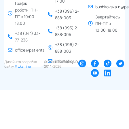
17:00
Графік
bushkovska.n@pat
роботи: ПН-
+38 (096) 2-
ПТ з 10:00-
Звертайтесь
888-003
18:00
ПН-ПТ з
+38 (095) 2-
10:00-18:00
+38 (044) 33-
888-005
77-238
+38 (096) 2-
office@patients.org.ua
888-003
info@eliky.in.ua
Дизайн та розробка
© Пацієнти України ∙
сайту
@v.karrina
2014–2026