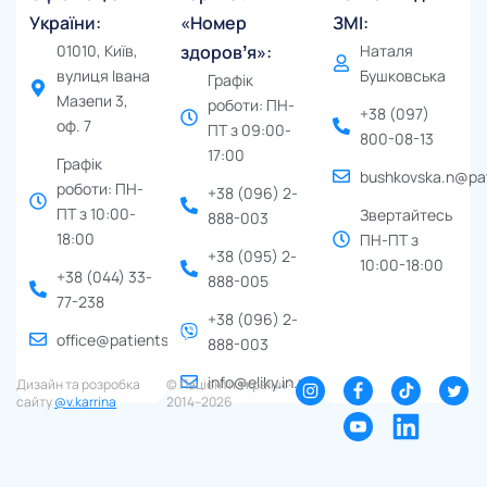
України:
«Номер
ЗМІ:
01010, Київ,
здоровʼя»:
Наталя
вулиця Івана
Бушковська
Графік
Мазепи 3,
роботи: ПН-
+38 (097)
оф. 7
ПТ з 09:00-
800-08-13
17:00
Графік
bushkovska.n@pat
роботи: ПН-
+38 (096) 2-
ПТ з 10:00-
Звертайтесь
888-003
18:00
ПН-ПТ з
+38 (095) 2-
10:00-18:00
+38 (044) 33-
888-005
77-238
+38 (096) 2-
office@patients.org.ua
888-003
info@eliky.in.ua
Дизайн та розробка
© Пацієнти України ∙
сайту
@v.karrina
2014–2026