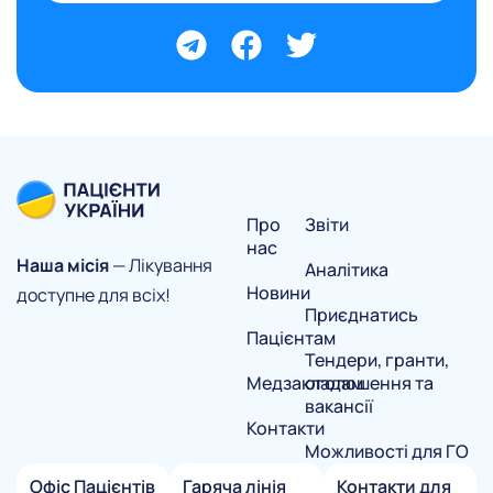
Про
Звіти
нас
Наша місія
— Лікування
Аналітика
Новини
доступне для всіх!
Приєднатись
Пацієнтам
Тендери, гранти,
Медзакладам
оголошення та
вакансії
Контакти
Можливості для ГО
Офіс Пацієнтів
Гаряча лінія
Контакти для