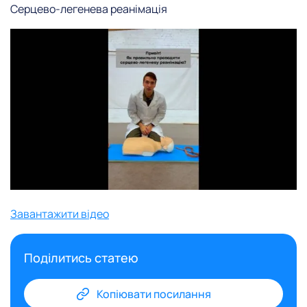
Серцево-легенева реанімація
Завантажити відео
Поділитись статею
Копіювати посилання