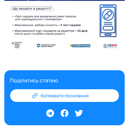
Поділитись статею
Копіювати посилання