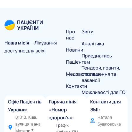
Про
Звіти
нас
Наша місія
— Лікування
Аналітика
Новини
доступне для всіх!
Приєднатись
Пацієнтам
Тендери, гранти,
Медзакладам
оголошення та
вакансії
Контакти
Можливості для ГО
Офіс Пацієнтів
Гаряча лінія
Контакти для
України:
«Номер
ЗМІ:
01010, Київ,
здоровʼя»:
Наталя
вулиця Івана
Бушковська
Графік
Мазепи 3,
роботи: ПН-