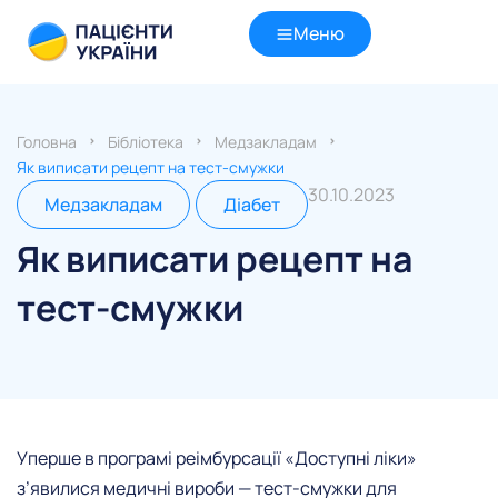
Меню
Головна
Бібліотека
Медзакладам
Як виписати рецепт на тест-смужки
30.10.2023
Медзакладам
Діабет
Як виписати рецепт на
тест-смужки
Уперше в програмі реімбурсації «Доступні ліки»
з’явилися медичні вироби — тест-смужки для