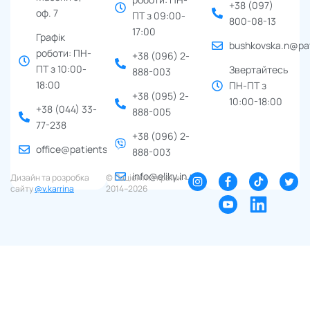
+38 (097)
оф. 7
ПТ з 09:00-
800-08-13
17:00
Графік
bushkovska.n@pat
роботи: ПН-
+38 (096) 2-
ПТ з 10:00-
Звертайтесь
888-003
18:00
ПН-ПТ з
+38 (095) 2-
10:00-18:00
+38 (044) 33-
888-005
77-238
+38 (096) 2-
office@patients.org.ua
888-003
info@eliky.in.ua
Дизайн та розробка
© Пацієнти України ∙
сайту
@v.karrina
2014–2026