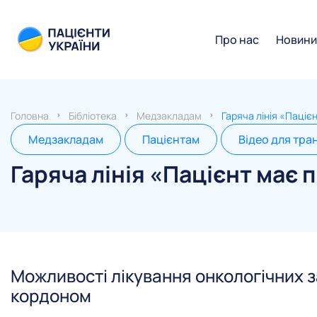
Про нас
Новин
Головна
Бібліотека
Медзакладам
Гаряча лінія «Паціє
Медзакладам
Пацієнтам
Відео для тра
Гаряча лінія «Пацієнт має 
Можливості лікування онкологічних з
кордоном