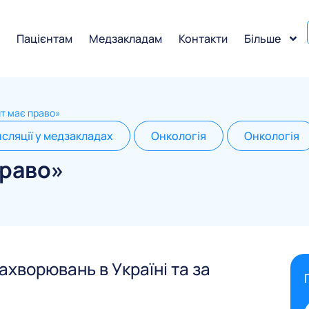
и
Пацієнтам
Медзакладам
Контакти
Більше
нт має право»
нсляції у медзакладах
Онкологія
Онкологія
право»
ахворювань в Україні та за