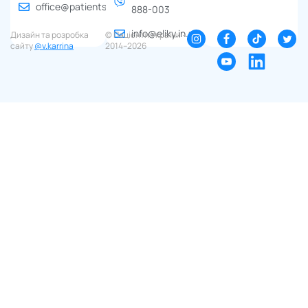
office@patients.org.ua
888-003
info@eliky.in.ua
Дизайн та розробка
© Пацієнти України ∙
сайту
@v.karrina
2014–2026