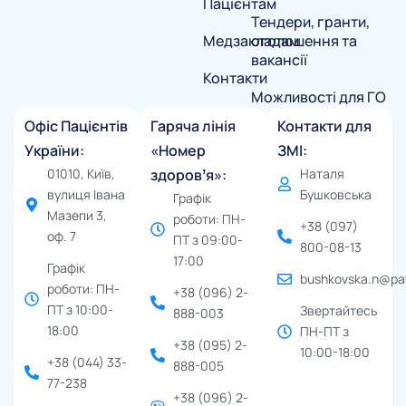
Пацієнтам
Тендери, гранти,
Медзакладам
оголошення та
вакансії
Контакти
Можливості для ГО
Офіс Пацієнтів
Гаряча лінія
Контакти для
України:
«Номер
ЗМІ:
01010, Київ,
здоровʼя»:
Наталя
вулиця Івана
Бушковська
Графік
Мазепи 3,
роботи: ПН-
+38 (097)
оф. 7
ПТ з 09:00-
800-08-13
17:00
Графік
bushkovska.n@pat
роботи: ПН-
+38 (096) 2-
ПТ з 10:00-
Звертайтесь
888-003
18:00
ПН-ПТ з
+38 (095) 2-
10:00-18:00
+38 (044) 33-
888-005
77-238
+38 (096) 2-