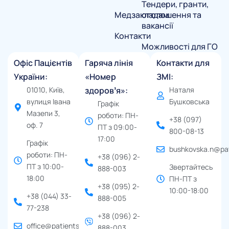
Тендери, гранти,
Медзакладам
оголошення та
вакансії
Контакти
Можливості для ГО
Офіс Пацієнтів
Гаряча лінія
Контакти для
України:
«Номер
ЗМІ:
01010, Київ,
здоровʼя»:
Наталя
вулиця Івана
Бушковська
Графік
Мазепи 3,
роботи: ПН-
+38 (097)
оф. 7
ПТ з 09:00-
800-08-13
17:00
Графік
bushkovska.n@pat
роботи: ПН-
+38 (096) 2-
ПТ з 10:00-
Звертайтесь
888-003
18:00
ПН-ПТ з
+38 (095) 2-
10:00-18:00
+38 (044) 33-
888-005
77-238
+38 (096) 2-
office@patients.org.ua
888-003