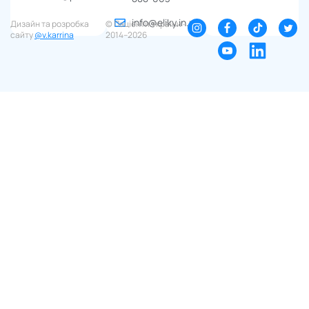
info@eliky.in.ua
Дизайн та розробка
© Пацієнти України ∙
сайту
@v.karrina
2014–2026